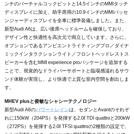
ンチのバーチャルコックピットと14.5インチのMMIタッチ
ディスプレイに加え、助手席用の10.9インチのMMIパッセ
ンジャーディスプレイを全車に標準装備しました。また、
新型Audi A6は、広い後席ヘッドルームを確保しており、
デザイン性と快適性を高次元で両立しています。さらに、
オプションであるアンビエントライティングプロ／ダイナ
ミックインタラクションライト／フロントヘッドレストス
ピーカーを含むMMI experience proパッケージを追加する
ことで、視覚的なドライバーサポートと臨場感溢れるサウ
ンド体験が実現し、より快適で上質な室内空間を創出しま
す。
MHEV plusと俊敏なシャシーテクノロジー
新型Audi A6の
パワートレイン
は、セダンとAvantのそれぞ
れに150kW（204PS）を発揮する2.0ℓ TDI quattroと200kW
（272PS）を発揮する2.0ℓ TFSI quattroの2種類の設定で、