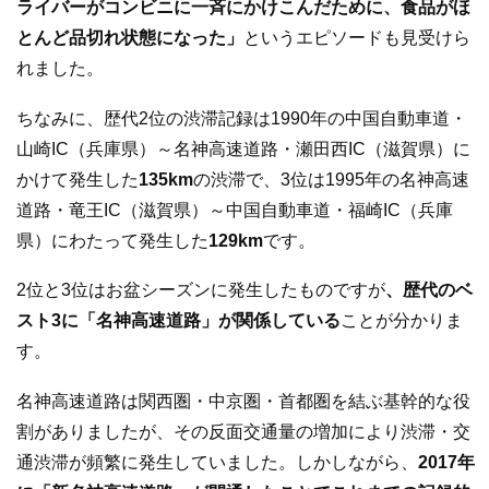
ライバーがコンビニに一斉にかけこんだために、食品がほ
とんど品切れ状態になった」
というエピソードも見受けら
れました。
ちなみに、歴代2位の渋滞記録は1990年の中国自動車道・
山崎IC（兵庫県）～名神高速道路・瀬田西IC（滋賀県）に
かけて発生した
135km
の渋滞で、3位は1995年の名神高速
道路・竜王IC（滋賀県）～中国自動車道・福崎IC（兵庫
県）にわたって発生した
129km
です。
2位と3位はお盆シーズンに発生したものですが
、歴代のベ
スト3に「名神高速道路」が関係している
ことが分かりま
す。
名神高速道路は関西圏・中京圏・首都圏を結ぶ基幹的な役
割がありましたが、その反面交通量の増加により渋滞・交
通渋滞が頻繁に発生していました。しかしながら、
2017年