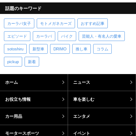
話題のキーワード
カーラバ女子
モトメガネカーズ
おすすめ記事
エピソード
カーラバ
バイク
芸能人・有名人の愛車
sotoshiru
新型車
DRIMO
推し車
コラム
pickup
新着
ホーム
ニュース
お役立ち情報
車を楽しむ
カー用品
エンタメ
モータースポーツ
イベント