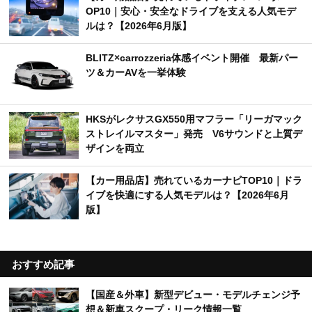
OP10｜安心・安全なドライブを支える人気モデ
ルは？【2026年6月版】
BLITZ×carrozzeria体感イベント開催 最新パー
ツ＆カーAVを一挙体験
HKSがレクサスGX550用マフラー「リーガマック
ストレイルマスター」発売 V6サウンドと上質デ
ザインを両立
【カー用品店】売れているカーナビTOP10｜ドラ
イブを快適にする人気モデルは？【2026年6月
版】
おすすめ記事
【国産＆外車】新型デビュー・モデルチェンジ予
想＆新車スクープ・リーク情報一覧