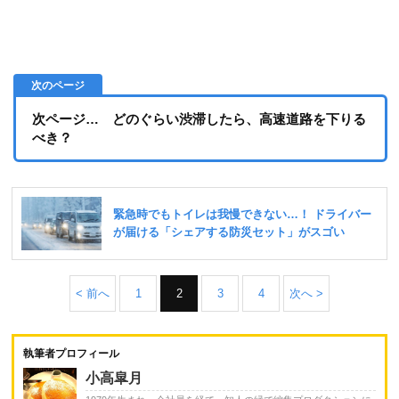
次ページ… どのぐらい渋滞したら、高速道路を下りる
べき？
< 前へ
1
2
3
4
次へ >
執筆者プロフィール
小高皐月