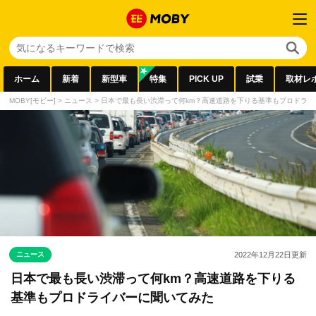
ホーム
新着
新型車
特集
PICK UP
試乗
取材レ
MOBY[モビー]
>
ニュース
>
日本で最も長い渋滞って何km？高速道路を下りる基準もプロドライ
ニュース
2022年12月22日
更新
日本で最も長い渋滞って何km？高速道路を下りる
基準もプロドライバーに聞いてみた