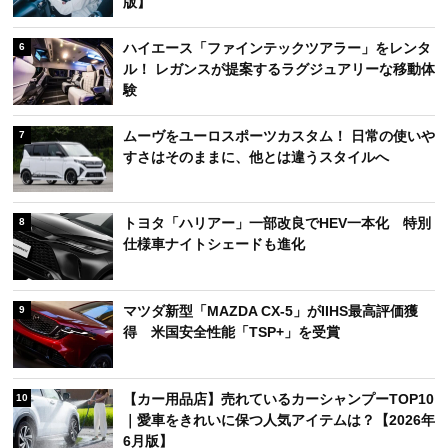
版】
ハイエース「ファインテックツアラー」をレンタ
6
ル！ レガンスが提案するラグジュアリーな移動体
験
ムーヴをユーロスポーツカスタム！ 日常の使いや
7
すさはそのままに、他とは違うスタイルへ
トヨタ「ハリアー」一部改良でHEV一本化 特別
8
仕様車ナイトシェードも進化
マツダ新型「MAZDA CX-5」がIIHS最高評価獲
9
得 米国安全性能「TSP+」を受賞
【カー用品店】売れているカーシャンプーTOP10
10
｜愛車をきれいに保つ人気アイテムは？【2026年
6月版】