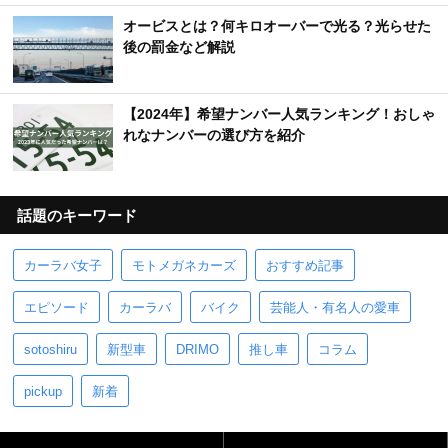
オービスとは？何キロオーバーで光る？光らせた
後の罰金など解説
【2024年】希望ナンバー人気ランキング！おしゃ
れなナンバーの選び方を紹介
話題のキーワード
カーラバ女子
モトメガネカーズ
おすすめ記事
エピソード
カーラバ
バイク
芸能人・有名人の愛車
sotoshiru
新型車
DRIMO
推し車
コラム
pickup
新着