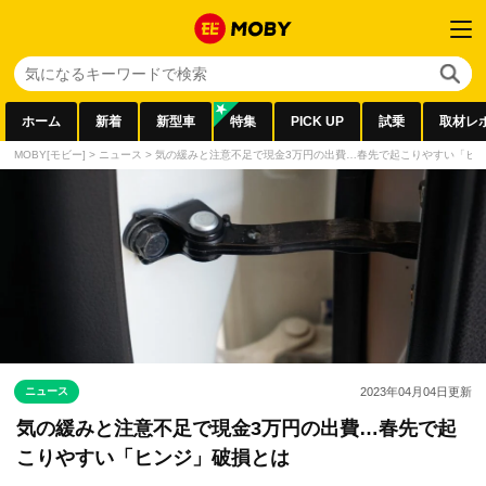
ホーム
新着
新型車
特集
PICK UP
試乗
取材レ
MOBY[モビー]
>
ニュース
>
気の緩みと注意不足で現金3万円の出費…春先で起こりやすい「ヒ
ニュース
2023年04月04日
更新
気の緩みと注意不足で現金3万円の出費…春先で起
こりやすい「ヒンジ」破損とは