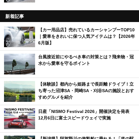
新着記事
【カー用品店】売れているカーシャンプーTOP10
｜愛車をきれいに保つ人気アイテムは？【2026年
6月版】
台風接近前にやるべき車の対策とは？飛来物・冠
水から愛車を守るポイント
【体験談】都内から姫路まで長距離ドライブ！立
ち寄った沼津SA・岡崎SA・刈谷SAの施設とおす
すめグルメを紹介
日産「NISMO Festival 2026」開催決定を発表
12月6日に富士スピードウェイで実施
【新潟県】阿賀野川の遊覧船に乗れる！「道の駅