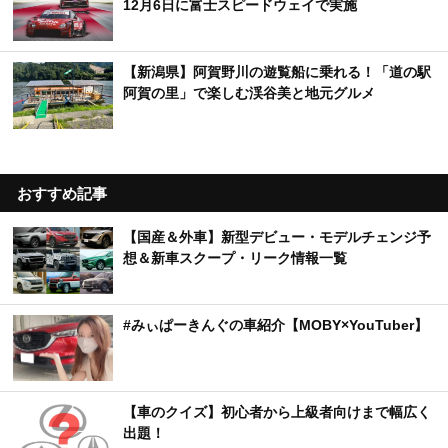
12月6日に富士スピードウェイで実施
【新潟県】阿賀野川の遊覧船に乗れる！「道の駅
阿賀の里」で楽しむ渓谷美と地元グルメ
おすすめ記事
【国産＆外車】新型デビュー・モデルチェンジ予
想＆新車スクープ・リーク情報一覧
#みぃぱーきんぐの車紹介【MOBY×YouTuber】
【車のクイズ】初心者から上級者向けまで幅広く
出題！