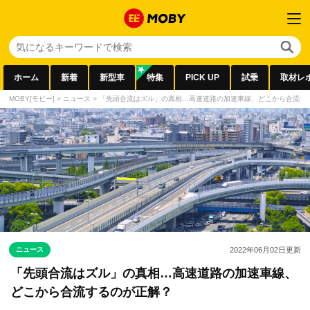
ホーム
新着
新型車
特集
PICK UP
試乗
取材レ
MOBY[モビー]
>
ニュース
>
「先頭合流はズル」の真相…高速道路の加速車線、どこから合流す
ニュース
2022年06月02日
更新
「先頭合流はズル」の真相…高速道路の加速車線、
どこから合流するのが正解？