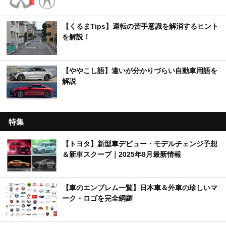
【くるまTips】運転の苦手意識を解消するヒント
を解説！
【ややこし語】違いが分かりづらい自動車用語を
解説
特集
【トヨタ】新型車デビュー・モデルチェンジ予想
＆新車スクープ｜2025年8月最新情報
【車のエンブレム一覧】日本車＆外車の珍しいマ
ーク・ロゴを完全網羅