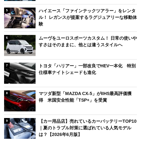
ハイエース「ファインテックツアラー」をレンタ
5
ル！ レガンスが提案するラグジュアリーな移動体
験
ムーヴをユーロスポーツカスタム！ 日常の使いや
6
すさはそのままに、他とは違うスタイルへ
トヨタ「ハリアー」一部改良でHEV一本化 特別
7
仕様車ナイトシェードも進化
マツダ新型「MAZDA CX-5」がIIHS最高評価獲
8
得 米国安全性能「TSP+」を受賞
【カー用品店】売れているカーバッテリーTOP10
9
｜夏のトラブル対策に選ばれている人気モデル
は？【2026年6月版】