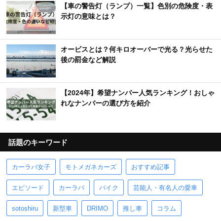
【車の警告灯（ランプ）一覧】色別の危険度・表
示灯の意味とは？
オービスとは？何キロオーバーで光る？光らせた
後の罰金など解説
【2024年】希望ナンバー人気ランキング！おしゃ
れなナンバーの選び方を紹介
話題のキーワード
カーラバ女子
モトメガネカーズ
おすすめ記事
エピソード
カーラバ
バイク
芸能人・有名人の愛車
sotoshiru
新型車
DRIMO
推し車
コラム