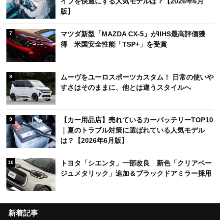
イブを快適にする人気モデルは？【2026年6月
版】
マツダ新型「MAZDA CX-5」がIIHS最高評価獲
7
得 米国安全性能「TSP+」を受賞
ムーヴをユーロスポーツカスタム！ 日常の使いや
8
すさはそのままに、他とは違うスタイルへ
【カー用品店】売れているカーバッテリーTOP10
9
｜夏のトラブル対策に選ばれている人気モデル
は？【2026年6月版】
トヨタ「シエンタ」一部改良 新色「クリアベー
10
ジュメタリック」追加＆ブラックドアミラー採用
新着記事