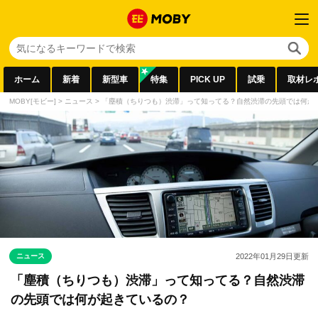
ホーム
新着
新型車
特集
PICK UP
試乗
取材レ
MOBY[モビー]
>
ニュース
>
「塵積（ちりつも）渋滞」って知ってる？自然渋滞の先頭では何が
ニュース
2022年01月29日
更新
「塵積（ちりつも）渋滞」って知ってる？自然渋滞
の先頭では何が起きているの？