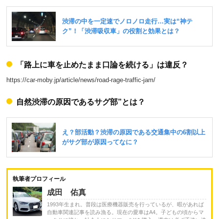
「路上に車を止めたまま口論を続ける」は違反？
https://car-moby.jp/article/news/road-rage-traffic-jam/
自然渋滞の原因であるサグ部”とは？
執筆者プロフィール
成田 佑真
1993年生まれ。普段は医療機器販売を行っているが、暇があれば
自動車関連記事を読み漁る。現在の愛車はA4。子どもの頃からマ