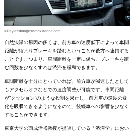
©︎Paylessimages/stock.adobe.com
自然渋滞の原因の多くは、前方車の速度低下によって車間
距離が縮まりブレーキを踏むということが後方へ連鎖する
ことです。つまり、車間距離を一定に保ち、ブレーキを踏
む回数を少なくすれば渋滞を緩和できます。
車間距離を十分にとっていれば、前方車が減速したとして
もアクセルオフなどでの速度調整が可能です。車間距離
が”クッション”のような役割を果たし、前方車の速度の変
化を吸収できるようになるので、後続車への影響を少なく
することができます。
東京大学の西成活裕教授が提唱している「渋滞学」におい