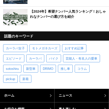
【2024年】希望ナンバー人気ランキング！おしゃ
れなナンバーの選び方を紹介
話題のキーワード
カーラバ女子
モトメガネカーズ
おすすめ記事
エピソード
カーラバ
バイク
芸能人・有名人の愛車
sotoshiru
新型車
DRIMO
推し車
コラム
pickup
新着
ホーム
ニュース