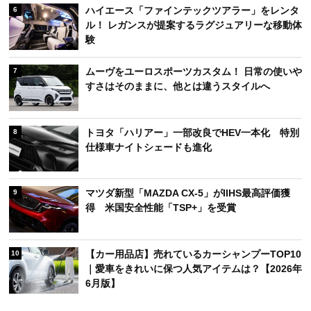
ハイエース「ファインテックツアラー」をレンタ
6
ル！ レガンスが提案するラグジュアリーな移動体
験
ムーヴをユーロスポーツカスタム！ 日常の使いや
7
すさはそのままに、他とは違うスタイルへ
トヨタ「ハリアー」一部改良でHEV一本化 特別
8
仕様車ナイトシェードも進化
マツダ新型「MAZDA CX-5」がIIHS最高評価獲
9
得 米国安全性能「TSP+」を受賞
【カー用品店】売れているカーシャンプーTOP10
10
｜愛車をきれいに保つ人気アイテムは？【2026年
6月版】