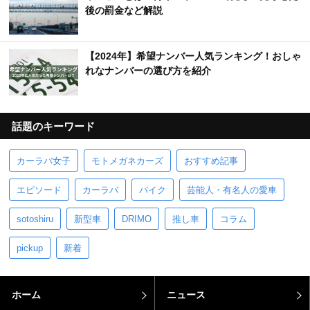
後の罰金など解説
【2024年】希望ナンバー人気ランキング！おしゃ
れなナンバーの選び方を紹介
話題のキーワード
カーラバ女子
モトメガネカーズ
おすすめ記事
エピソード
カーラバ
バイク
芸能人・有名人の愛車
sotoshiru
新型車
DRIMO
推し車
コラム
pickup
新着
ホーム
ニュース