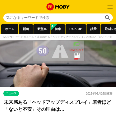
ホーム
新着
新型車
特集
PICK UP
試乗
取材レ
MOBY[モビー]
>
ニュース
>
未来感ある「ヘッドアップディスプレイ」若者ほど「ないと不安」
ニュース
2023年03月26日
更新
未来感ある「ヘッドアップディスプレイ」若者ほど
「ないと不安」その理由は…