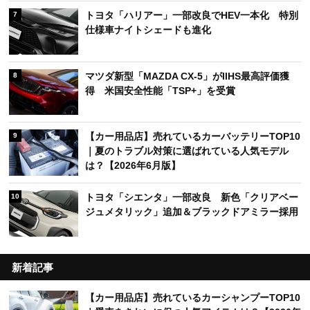
トヨタ「ハリアー」一部改良でHEV一本化 特別
7
仕様車ナイトシェードも進化
マツダ新型「MAZDA CX-5」がIIHS最高評価獲
8
得 米国安全性能「TSP+」を受賞
【カー用品店】売れているカーバッテリーTOP10
9
｜夏のトラブル対策に選ばれている人気モデル
は？【2026年6月版】
トヨタ「シエンタ」一部改良 新色「クリアベー
10
ジュメタリック」追加＆ブラックドアミラー採用
新着記事
【カー用品店】売れているカーシャンプーTOP10