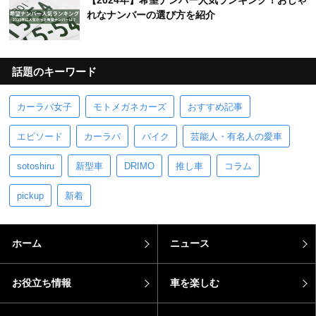
【2024年】希望ナンバー人気ランキング！おしゃ
れなナンバーの選び方を紹介
話題のキーワード
カーラバ女子
モトメガネカーズ
おすすめ記事
エピソード
カーラバ
バイク
芸能人・有名人の愛車
sotoshiru
新型車
DRIMO
推し車
コラム
pickup
新着
ホーム
ニュース
お役立ち情報
車を楽しむ