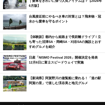
｜愛車をきれいに保つ人気アイテムは？【2026年
6月版】
台風接近前にやるべき車の対策とは？飛来物・冠
水から愛車を守るポイント
【体験談】都内から姫路まで長距離ドライブ！立
ち寄った沼津SA・岡崎SA・刈谷SAの施設とおす
すめグルメを紹介
日産「NISMO Festival 2026」開催決定を発表
12月6日に富士スピードウェイで実施
【新潟県】阿賀野川の遊覧船に乗れる！「道の駅
阿賀の里」で楽しむ渓谷美と地元グルメ