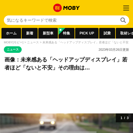
ホーム
新着
新型車
特集
PICK UP
試乗
取材レ
MOBY[モビー]
>
ニュース
>
未来感ある「ヘッドアップディスプレイ」若者ほど「ないと不安」
ニュース
2023年03月26日
更新
画像：未来感ある「ヘッドアップディスプレイ」若
者ほど「ないと不安」その理由は…
1
/
3