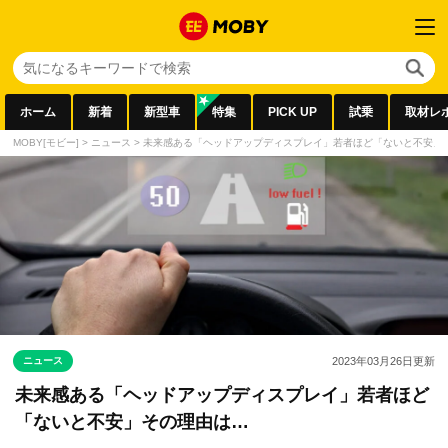
ホーム
新着
新型車
特集
PICK UP
試乗
取材レ
MOBY[モビー]
>
ニュース
>
未来感ある「ヘッドアップディスプレイ」若者ほど「ないと不安」
ニュース
2023年03月26日
更新
未来感ある「ヘッドアップディスプレイ」若者ほど
「ないと不安」その理由は…