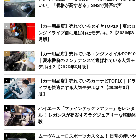
週間
月間
レクサス新型「ES」発売！「未来感あってかっこ
1
いい」「価格が高すぎる」SNSで賛否の声
【カー用品店】売れているタイヤTOP10｜夏のロ
2
ングドライブ前に選ばれたモデルは？【2026年6
月版】
【カー用品店】売れているエンジンオイルTOP10
3
｜夏本番前のメンテナンスで選ばれている人気モ
デルは？【2026年6月版】
【カー用品店】売れているカーナビTOP10｜ドラ
4
イブを快適にする人気モデルは？【2026年6月
版】
ハイエース「ファインテックツアラー」をレンタ
5
ル！ レガンスが提案するラグジュアリーな移動体