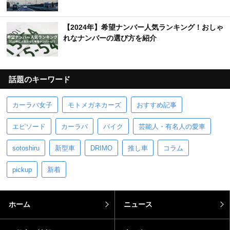
オービスとは？何キロオーバーで光る？光らせた
後の罰金など解説
【2024年】希望ナンバー人気ランキング！おしゃ
れなナンバーの選び方を紹介
話題のキーワード
カーラバ女子
モトメガネカーズ
おすすめ記事
エピソード
カーラバ
バイク
芸能人・有名人の愛車
sotoshiru
新型車
DRIMO
推し車
コラム
pickup
新着