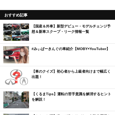
【新潟県】阿賀野川の遊覧船に乗れる！「道の駅
阿賀の里」で楽しむ渓谷美と地元グルメ
おすすめ記事
【国産＆外車】新型デビュー・モデルチェンジ予
想＆新車スクープ・リーク情報一覧
#みぃぱーきんぐの車紹介【MOBY×YouTuber】
【車のクイズ】初心者から上級者向けまで幅広く
出題！
【くるまTips】運転の苦手意識を解消するヒント