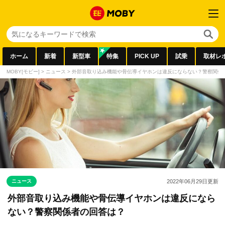
ホーム
新着
新型車
特集
PICK UP
試乗
取材レ
MOBY[モビー]
>
ニュース
>
外部音取り込み機能や骨伝導イヤホンは違反にならない？警察関係
ニュース
2022年06月29日
更新
外部音取り込み機能や骨伝導イヤホンは違反になら
ない？警察関係者の回答は？