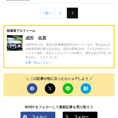
< 前へ
1
2
執筆者プロフィール
成田 佑真
1993年生まれ。普段は医療機器販売を行っているが、暇があれば
自動車関連記事を読み漁る。現在の愛車はA4。子どもの頃からマ
ークⅡに憧れ、社会人になりマークXを購入。週末は必ず手洗い洗
車を行い、ドライブに出...
記事一覧はこちら >
＼ この記事が役に立ったらシェアしよう ／
MOBYをフォローして最新記事を受け取ろう
フォロー
フォロー