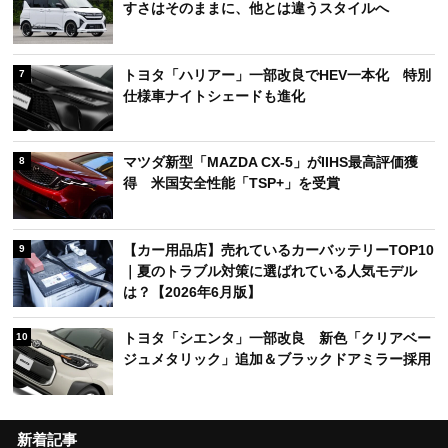
験
ムーヴをユーロスポーツカスタム！ 日常の使いや
6
すさはそのままに、他とは違うスタイルへ
トヨタ「ハリアー」一部改良でHEV一本化 特別
7
仕様車ナイトシェードも進化
マツダ新型「MAZDA CX-5」がIIHS最高評価獲
8
得 米国安全性能「TSP+」を受賞
【カー用品店】売れているカーバッテリーTOP10
9
｜夏のトラブル対策に選ばれている人気モデル
は？【2026年6月版】
トヨタ「シエンタ」一部改良 新色「クリアベー
10
ジュメタリック」追加＆ブラックドアミラー採用