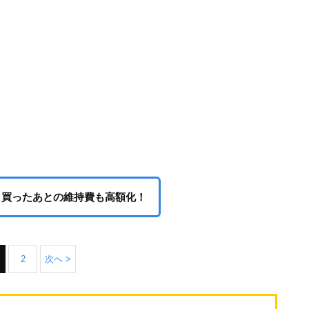
く買ったあとの維持費も高額化！
2
次へ >