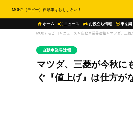
MOBY（モビー）自動車はおもしろい！
ホーム
ニュース
お役立ち情報
車を楽
MOBY[モビー]
>
ニュース
>
自動車業界速報
>
マツダ、三菱
自動車業界速報
マツダ、三菱が今秋に
ぐ『値上げ』は仕方が