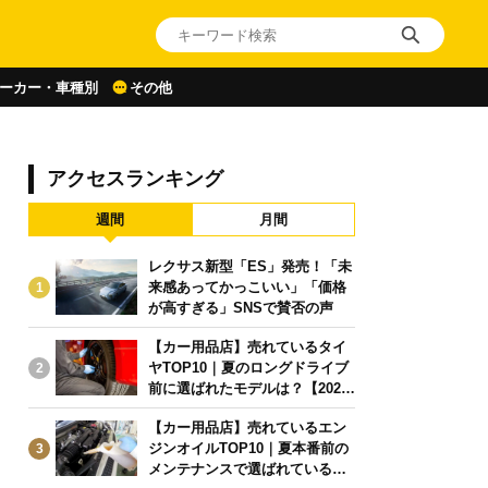
ーカー・車種別
その他
アクセスランキング
週間
月間
レクサス新型「ES」発売！「未
来感あってかっこいい」「価格
1
が高すぎる」SNSで賛否の声
【カー用品店】売れているタイ
ヤTOP10｜夏のロングドライブ
2
前に選ばれたモデルは？【2026
年6月版】
【カー用品店】売れているエン
ジンオイルTOP10｜夏本番前の
3
メンテナンスで選ばれている人