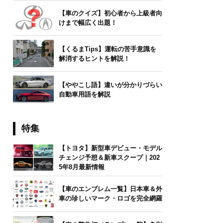
【車のクイズ】初心者から上級者向
けまで幅広く出題！
【くるまTips】運転の苦手意識を
解消するヒントを解説！
【ややこし語】違いが分かりづらい
自動車用語を解説
特集
【トヨタ】新型車デビュー・モデル
チェンジ予想＆新車スクープ｜202
5年8月最新情報
【車のエンブレム一覧】日本車＆外
車の珍しいマーク・ロゴを完全網羅