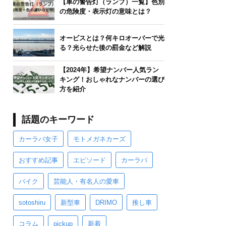
【車の警告灯（ランプ）一覧】色別
の危険度・表示灯の意味とは？
オービスとは？何キロオーバーで光
る？光らせた後の罰金など解説
【2024年】希望ナンバー人気ラン
キング！おしゃれなナンバーの選び
方を紹介
話題のキーワード
カーラバ女子
モトメガネカーズ
おすすめ記事
エピソード
カーラバ
バイク
芸能人・有名人の愛車
sotoshiru
新型車
DRIMO
推し車
コラム
pickup
新着