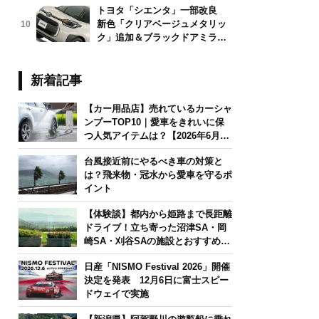
トヨタ「シエンタ」一部改良
新色「クリアベージュメタリッ
10
ク」追加＆ブラックドアミラー
採用
新着記事
【カー用品店】売れているカーシャ
ンプーTOP10｜愛車をきれいに保
つ人気アイテムは？【2026年6月
版】
台風接近前にやるべき車の対策と
は？飛来物・冠水から愛車を守るポ
イント
【体験談】都内から姫路まで長距離
ドライブ！立ち寄った沼津SA・岡
崎SA・刈谷SAの施設とおすすめグ
ルメを紹介
日産「NISMO Festival 2026」開催
決定を発表 12月6日に富士スピー
ドウェイで実施