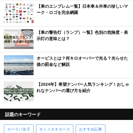
【車のエンブレム一覧】日本車＆外車の珍しいマ
ーク・ロゴを完全網羅
【車の警告灯（ランプ）一覧】色別の危険度・表
示灯の意味とは？
オービスとは？何キロオーバーで光る？光らせた
後の罰金など解説
【2024年】希望ナンバー人気ランキング！おしゃ
れなナンバーの選び方を紹介
話題のキーワード
カーラバ女子
モトメガネカーズ
おすすめ記事