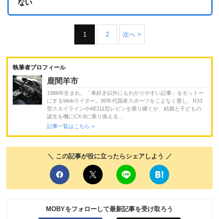
ない
1
2
次へ >
執筆者プロフィール
鹿間羊市
1986年生まれ。「車好き以外にもわかりやすい記事」をモットー
にするWebライター。90年代国産スポーツをこよなく愛し、R33
型スカイラインやAE111型レビンを乗り継ぐが、結婚と子どもの
誕生を機にCX-8に乗り換える...
記事一覧はこちら >
＼ この記事が役に立ったらシェアしよう ／
MOBYをフォローして最新記事を受け取ろう