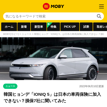
ホーム
新着
新型車
特集
PICK UP
試乗
取材レ
MOBY[モビー]
>
ニュース
>
韓国ヒョンデ「IONIQ 5」は日本の車両保険に加入できない？損保
ニュース
2022年06月10日
更新
韓国ヒョンデ「IONIQ 5」は日本の車両保険に加入
できない？損保7社に聞いてみた