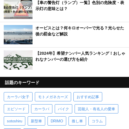
【車の警告灯（ランプ）一覧】色別の危険度・表
示灯の意味とは？
オービスとは？何キロオーバーで光る？光らせた
後の罰金など解説
【2024年】希望ナンバー人気ランキング！おしゃ
れなナンバーの選び方を紹介
話題のキーワード
カーラバ女子
モトメガネカーズ
おすすめ記事
エピソード
カーラバ
バイク
芸能人・有名人の愛車
sotoshiru
新型車
DRIMO
推し車
コラム