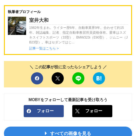
執筆者プロフィール
室井大和
1982年生まれ。ライター歴6年、自動車業界9年。合わせて約15
年。雑誌編集、記者、指定自動車教習所員資格保有。愛車はスズ
キスイフトスポーツ（33型）、BMW323i（E90型）、ジムニー（J
B23型）。車はセダンではじ...
記事一覧はこちら >
＼ この記事が役に立ったらシェアしよう ／
MOBYをフォローして最新記事を受け取ろう
フォロー
フォロー
すべての画像を見る