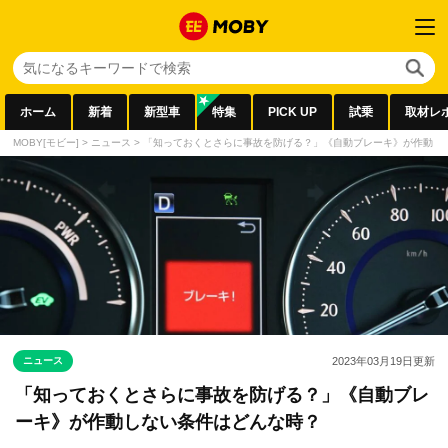
ホーム
新着
新型車
特集
PICK UP
試乗
取材レ
MOBY[モビー]
>
ニュース
>
「知っておくとさらに事故を防げる？」《自動ブレーキ》が作動し
ニュース
2023年03月19日
更新
「知っておくとさらに事故を防げる？」《自動ブレ
ーキ》が作動しない条件はどんな時？