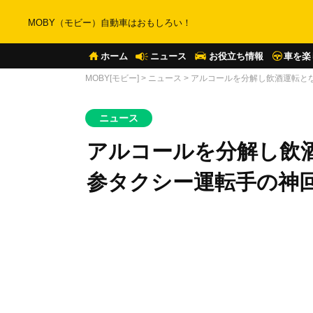
MOBY（モビー）自動車はおもしろい！
ホーム
ニュース
お役立ち情報
車を楽
MOBY[モビー]
>
ニュース
>
アルコールを分解し飲酒運転と
ニュース
アルコールを分解し飲
参タクシー運転手の神