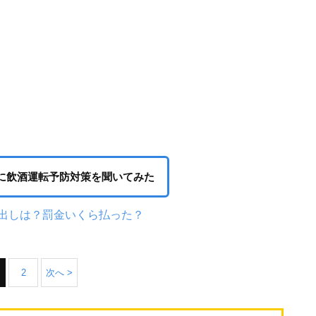
に飲酒運転予防対策を聞いてみた
出しは？罰金いくら払った？
2
次へ >