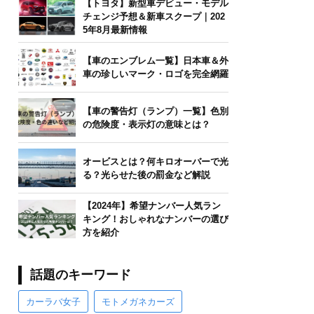
【トヨタ】新型車デビュー・モデル
チェンジ予想＆新車スクープ｜202
5年8月最新情報
【車のエンブレム一覧】日本車＆外
車の珍しいマーク・ロゴを完全網羅
【車の警告灯（ランプ）一覧】色別
の危険度・表示灯の意味とは？
オービスとは？何キロオーバーで光
る？光らせた後の罰金など解説
【2024年】希望ナンバー人気ラン
キング！おしゃれなナンバーの選び
方を紹介
話題のキーワード
カーラバ女子
モトメガネカーズ