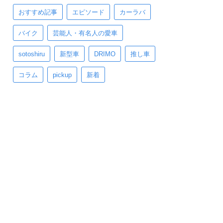
おすすめ記事
エピソード
カーラバ
バイク
芸能人・有名人の愛車
sotoshiru
新型車
DRIMO
推し車
コラム
pickup
新着