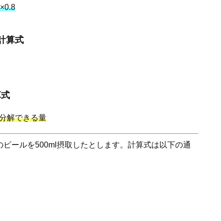
0.8
計算式
算式
を分解できる量
のビールを500ml摂取したとします。計算式は以下の通