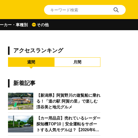
ーカー・車種別
その他
アクセスランキング
週間
月間
新着記事
【新潟県】阿賀野川の遊覧船に乗れ
る！「道の駅 阿賀の里」で楽しむ
渓谷美と地元グルメ
【カー用品店】売れているレーダー
探知機TOP10｜安全運転をサポー
トする人気モデルは？【2026年6月
版】