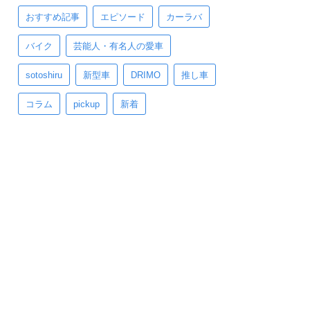
おすすめ記事
エピソード
カーラバ
バイク
芸能人・有名人の愛車
sotoshiru
新型車
DRIMO
推し車
コラム
pickup
新着