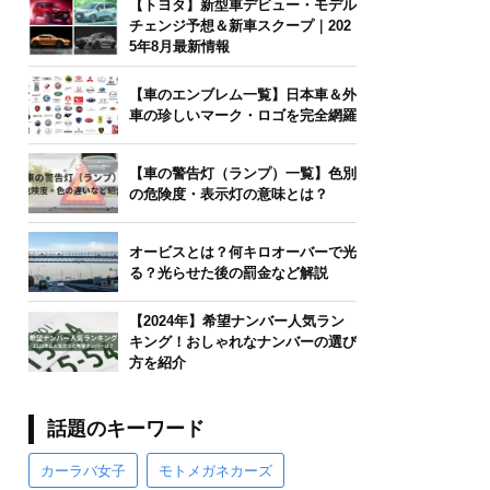
【トヨタ】新型車デビュー・モデル
チェンジ予想＆新車スクープ｜202
5年8月最新情報
【車のエンブレム一覧】日本車＆外
車の珍しいマーク・ロゴを完全網羅
【車の警告灯（ランプ）一覧】色別
の危険度・表示灯の意味とは？
オービスとは？何キロオーバーで光
る？光らせた後の罰金など解説
【2024年】希望ナンバー人気ラン
キング！おしゃれなナンバーの選び
方を紹介
話題のキーワード
カーラバ女子
モトメガネカーズ