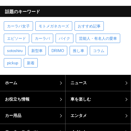
話題のキーワード
カーラバ女子
モトメガネカーズ
おすすめ記事
エピソード
カーラバ
バイク
芸能人・有名人の愛車
sotoshiru
新型車
DRIMO
推し車
コラム
pickup
新着
ホーム
ニュース
お役立ち情報
車を楽しむ
カー用品
エンタメ