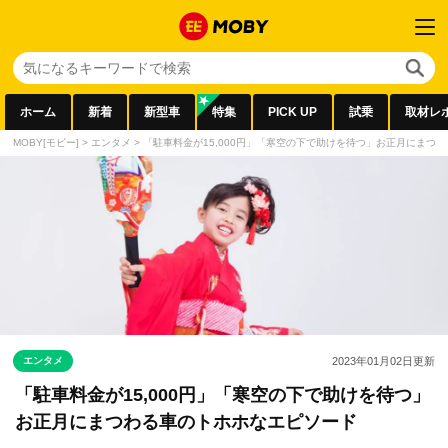
ホーム
新着
新型車
特集
PICK UP
試乗
取材レ
MOBY[モビー]
>
エンタメ
>
「駐車料金が15,000円」「寒空の下で助けを待つ」お正月にまつ
エンタメ
2023年01月02日
更新
「駐車料金が15,000円」「寒空の下で助けを待つ」
お正月にまつわる車のトホホなエピソード