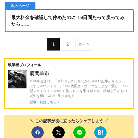
最大料金を確認して停めたのに！6日間たって戻ってみ
たら……
1
2
次へ >
執筆者プロフィール
鹿間羊市
1986年生まれ。「車好き以外にもわかりやすい記事」をモットー
にするWebライター。90年代国産スポーツをこよなく愛し、R33
型スカイラインやAE111型レビンを乗り継ぐが、結婚と子どもの
誕生を機にCX-8に乗り換える...
記事一覧はこちら >
＼ この記事が役に立ったらシェアしよう ／