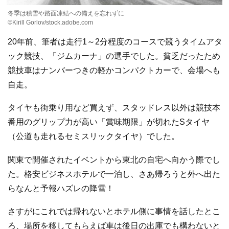
冬季は積雪や路面凍結への備えを忘れずに
©Kirill Gorlov/stock.adobe.com
20年前、筆者は走行1～2分程度のコースで競うタイムアタ
ック競技、「ジムカーナ」の選手でした。貧乏だったため
競技車はナンバーつきの軽かコンパクトカーで、会場へも
自走。
タイヤも街乗り用など買えず、スタッドレス以外は競技本
番用のグリップ力が高い「賞味期限」が切れたSタイヤ
（公道も走れるセミスリックタイヤ）でした。
関東で開催されたイベントから東北の自宅へ向かう際でし
た。格安ビジネスホテルで一泊し、さあ帰ろうと外へ出た
らなんと予報ハズレの降雪！
さすがにこれでは帰れないとホテル側に事情を話したとこ
ろ、場所を移してもらえば車は後日の出庫でも構わないと