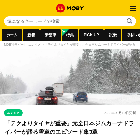
ホーム
新着
新型車
特集
PICK UP
試乗
取材レ
MOBY[モビー]
>
エンタメ
>
「テクよりタイヤが重要」元全日本ジムカーナドライバーが語る雪
エンタメ
2022年02月10日
更新
「テクよりタイヤが重要」元全日本ジムカーナドラ
イバーが語る雪道のエピソード集3選