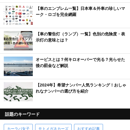
【車のエンブレム一覧】日本車＆外車の珍しいマ
ーク・ロゴを完全網羅
【車の警告灯（ランプ）一覧】色別の危険度・表
示灯の意味とは？
オービスとは？何キロオーバーで光る？光らせた
後の罰金など解説
【2024年】希望ナンバー人気ランキング！おしゃ
れなナンバーの選び方を紹介
話題のキーワード
カーラバ女子
モトメガネカーズ
おすすめ記事