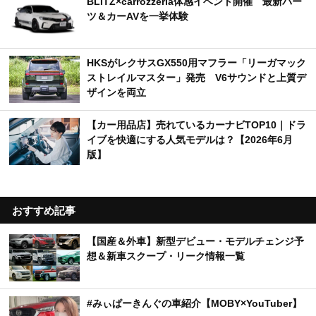
BLITZ×carrozzeria体感イベント開催 最新パー
ツ＆カーAVを一挙体験
HKSがレクサスGX550用マフラー「リーガマック
ストレイルマスター」発売 V6サウンドと上質デ
ザインを両立
【カー用品店】売れているカーナビTOP10｜ドラ
イブを快適にする人気モデルは？【2026年6月
版】
おすすめ記事
【国産＆外車】新型デビュー・モデルチェンジ予
想＆新車スクープ・リーク情報一覧
#みぃぱーきんぐの車紹介【MOBY×YouTuber】