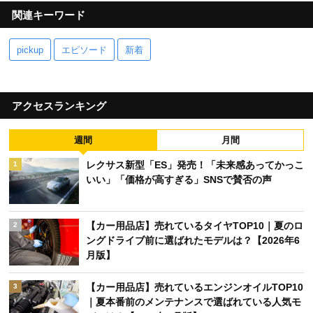
関連キーワード
pickup
エピソード
新着
アクセスランキング
週間
月間
レクサス新型「ES」発売！「未来感あってかっこ
1
いい」「価格が高すぎる」SNSで賛否の声
【カー用品店】売れているタイヤTOP10｜夏のロ
2
ングドライブ前に選ばれたモデルは？【2026年6
月版】
【カー用品店】売れているエンジンオイルTOP10
3
｜夏本番前のメンテナンスで選ばれている人気モ