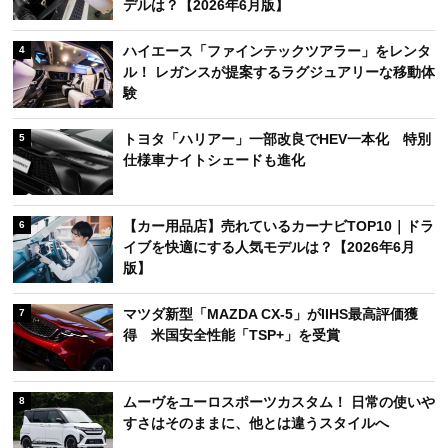
デルは？【2026年6月版】
ハイエース「ファインテックツアラー」をレンタ
4
ル！ レガンスが提案するラグジュアリーな移動体
験
トヨタ「ハリアー」一部改良でHEV一本化 特別
5
仕様車ナイトシェードも進化
【カー用品店】売れているカーナビTOP10｜ドラ
6
イブを快適にする人気モデルは？【2026年6月
版】
マツダ新型「MAZDA CX-5」がIIHS最高評価獲
7
得 米国安全性能「TSP+」を受賞
ムーヴをユーロスポーツカスタム！ 日常の使いや
8
すさはそのままに、他とは違うスタイルへ