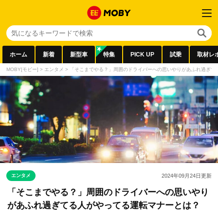
ホーム
新着
新型車
特集
PICK UP
試乗
取材レ
MOBY[モビー]
>
エンタメ
>
「そこまでやる？」周囲のドライバーへの思いやりがあふれ過ぎて
エンタメ
2024年09月24日
更新
「そこまでやる？」周囲のドライバーへの思いやり
があふれ過ぎてる人がやってる運転マナーとは？