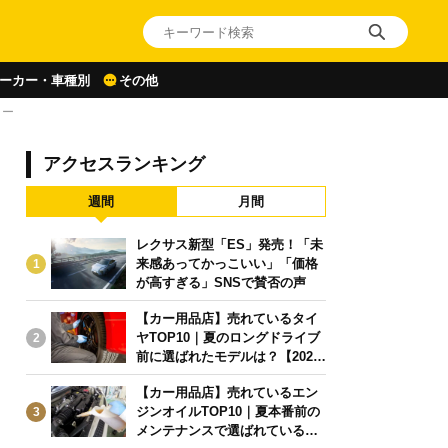
ーカー・車種別
その他
リー
アクセスランキング
週間
月間
レクサス新型「ES」発売！「未
来感あってかっこいい」「価格
1
が高すぎる」SNSで賛否の声
【カー用品店】売れているタイ
ヤTOP10｜夏のロングドライブ
2
前に選ばれたモデルは？【2026
年6月版】
【カー用品店】売れているエン
ジンオイルTOP10｜夏本番前の
3
メンテナンスで選ばれている人