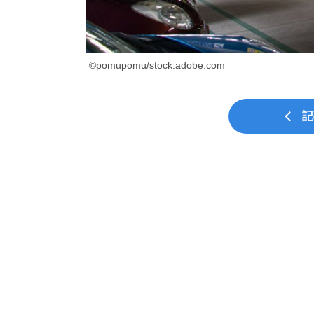
©pomupomu/stock.adobe.com
記