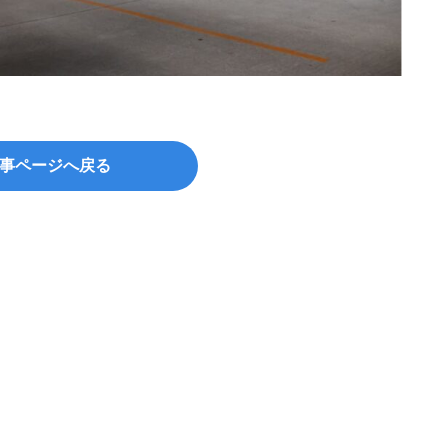
©beeb
事ページへ戻る