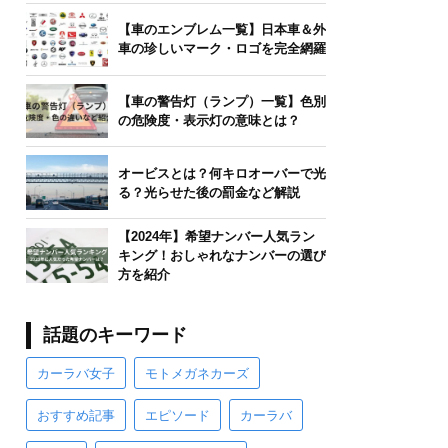
【車のエンブレム一覧】日本車＆外
車の珍しいマーク・ロゴを完全網羅
【車の警告灯（ランプ）一覧】色別
の危険度・表示灯の意味とは？
オービスとは？何キロオーバーで光
る？光らせた後の罰金など解説
【2024年】希望ナンバー人気ラン
キング！おしゃれなナンバーの選び
方を紹介
話題のキーワード
カーラバ女子
モトメガネカーズ
おすすめ記事
エピソード
カーラバ