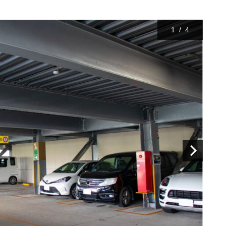
1
/
4