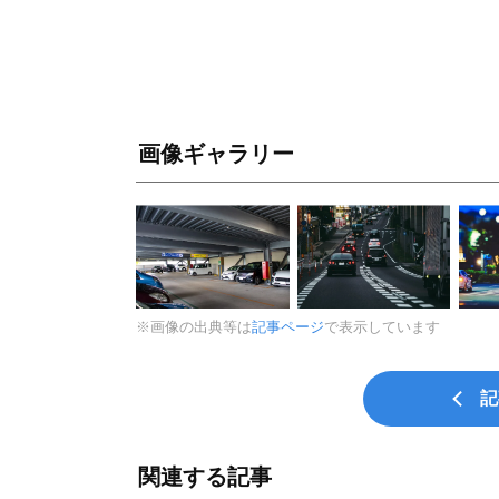
画像ギャラリー
※画像の出典等は
記事ページ
で表示しています
記
関連する記事