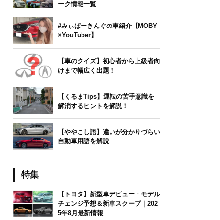
ーク情報一覧
#みぃぱーきんぐの車紹介【MOBY
×YouTuber】
【車のクイズ】初心者から上級者向
けまで幅広く出題！
【くるまTips】運転の苦手意識を
解消するヒントを解説！
【ややこし語】違いが分かりづらい
自動車用語を解説
特集
【トヨタ】新型車デビュー・モデル
チェンジ予想＆新車スクープ｜202
5年8月最新情報