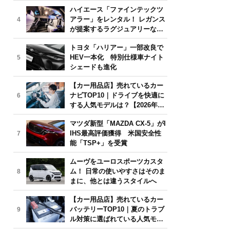
気モデルは？【2026年6月版】
ハイエース「ファインテックツ
アラー」をレンタル！ レガンス
4
が提案するラグジュアリーな移
動体験
トヨタ「ハリアー」一部改良で
HEV一本化 特別仕様車ナイト
5
シェードも進化
【カー用品店】売れているカー
ナビTOP10｜ドライブを快適に
6
する人気モデルは？【2026年6
月版】
マツダ新型「MAZDA CX-5」がI
IHS最高評価獲得 米国安全性
7
能「TSP+」を受賞
ムーヴをユーロスポーツカスタ
ム！ 日常の使いやすさはそのま
8
まに、他とは違うスタイルへ
【カー用品店】売れているカー
バッテリーTOP10｜夏のトラブ
9
ル対策に選ばれている人気モデ
ルは？【2026年6月版】