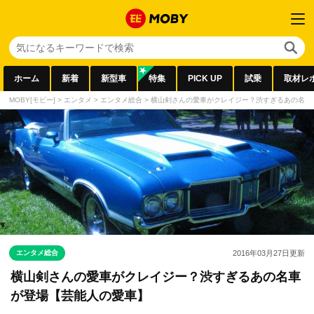
ホーム
新着
新型車
特集
PICK UP
試乗
取材レ
MOBY[モビー]
>
エンタメ
>
エンタメ総合
>
横山剣さんの愛車がクレイジー？渋すぎるあの名車
エンタメ総合
2016年03月27日
更新
横山剣さんの愛車がクレイジー？渋すぎるあの名車
が登場【芸能人の愛車】