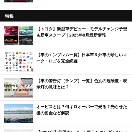
特集
【トヨタ】新型車デビュー・モデルチェンジ予想
＆新車スクープ｜2025年8月最新情報
【車のエンブレム一覧】日本車＆外車の珍しいマ
ーク・ロゴを完全網羅
【車の警告灯（ランプ）一覧】色別の危険度・表
示灯の意味とは？
オービスとは？何キロオーバーで光る？光らせた
後の罰金など解説