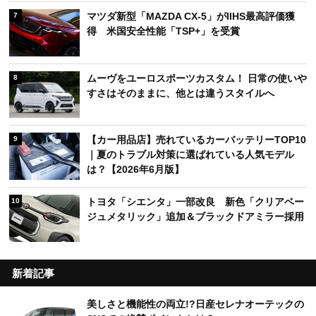
マツダ新型「MAZDA CX-5」がIIHS最高評価獲
7
得 米国安全性能「TSP+」を受賞
ムーヴをユーロスポーツカスタム！ 日常の使いや
8
すさはそのままに、他とは違うスタイルへ
【カー用品店】売れているカーバッテリーTOP10
9
｜夏のトラブル対策に選ばれている人気モデル
は？【2026年6月版】
トヨタ「シエンタ」一部改良 新色「クリアベー
10
ジュメタリック」追加＆ブラックドアミラー採用
新着記事
美しさと機能性の両立!?日産セレナオーテックの