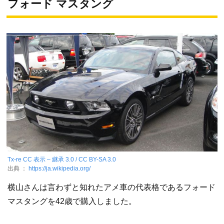
フォード マスタング
Tx-re
CC 表示 – 継承 3.0 / CC BY-SA 3.0
出典 ：
https://ja.wikipedia.org/
横山さんは言わずと知れたアメ車の代表格であるフォード
マスタングを42歳で購入しました。