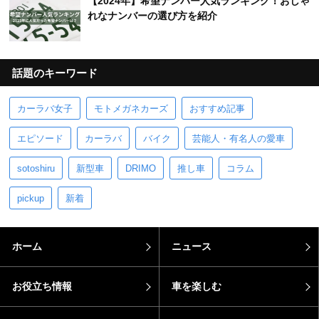
【2024年】希望ナンバー人気ランキング！おしゃ
れなナンバーの選び方を紹介
話題のキーワード
カーラバ女子
モトメガネカーズ
おすすめ記事
エピソード
カーラバ
バイク
芸能人・有名人の愛車
sotoshiru
新型車
DRIMO
推し車
コラム
pickup
新着
ホーム
ニュース
お役立ち情報
車を楽しむ