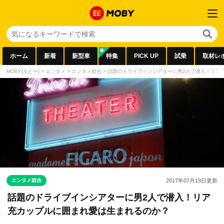
ホーム
新着
新型車
特集
PICK UP
試乗
取材レ
MOBY[モビー]
>
エンタメ
>
エンタメ総合
>
話題のドライブインシアターに男2人で潜入！リア
エンタメ総合
2017年07月19日
更新
話題のドライブインシアターに男2人で潜入！リア
充カップルに囲まれ愛は生まれるのか？