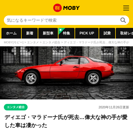
ホーム
新着
新型車
特集
PICK UP
試乗
取材レ
MOBY[モビー]
>
エンタメ
>
エンタメ総合
>
ディエゴ・マラドーナ氏が死去…偉大な神の手が愛
エンタメ総合
2020年11月26日
更新
ディエゴ・マラドーナ氏が死去…偉大な神の手が愛
した車は凄かった