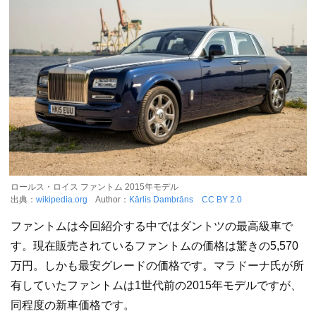
ロールス・ロイス ファントム 2015年モデル
出典：
wikipedia.org
Author：
Kārlis Dambrāns
CC BY 2.0
ファントムは今回紹介する中ではダントツの最高級車で
す。現在販売されているファントムの価格は驚きの5,570
万円。しかも最安グレードの価格です。マラドーナ氏が所
有していたファントムは1世代前の2015年モデルですが、
同程度の新車価格です。