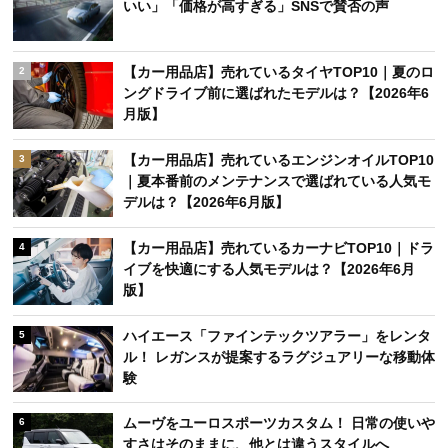
いい」「価格が高すぎる」SNSで賛否の声
【カー用品店】売れているタイヤTOP10｜夏のロ
2
ングドライブ前に選ばれたモデルは？【2026年6
月版】
【カー用品店】売れているエンジンオイルTOP10
3
｜夏本番前のメンテナンスで選ばれている人気モ
デルは？【2026年6月版】
【カー用品店】売れているカーナビTOP10｜ドラ
4
イブを快適にする人気モデルは？【2026年6月
版】
ハイエース「ファインテックツアラー」をレンタ
5
ル！ レガンスが提案するラグジュアリーな移動体
験
ムーヴをユーロスポーツカスタム！ 日常の使いや
6
すさはそのままに、他とは違うスタイルへ