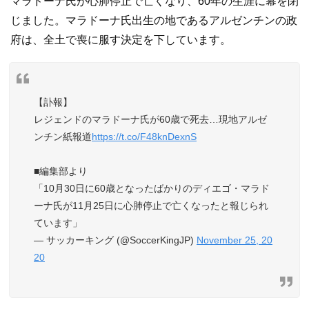
マラドーナ氏が心肺停止で亡くなり、60年の生涯に幕を閉
じました。マラドーナ氏出生の地であるアルゼンチンの政
府は、全土で喪に服す決定を下しています。
【訃報】
レジェンドのマラドーナ氏が60歳で死去…現地アルゼ
ンチン紙報道
https://t.co/F48knDexnS
■編集部より
「10月30日に60歳となったばかりのディエゴ・マラド
ーナ氏が11月25日に心肺停止で亡くなったと報じられ
ています」
— サッカーキング (@SoccerKingJP)
November 25, 20
20