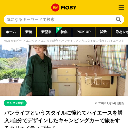
ホーム
新着
新型車
特集
PICK UP
試乗
取材レ
MOBY[モビー]
>
エンタメ
>
エンタメ総合
>
バンライフというスタイルに憧れてハイエースを購
エンタメ総合
2023年11月24日
更新
バンライフというスタイルに憧れてハイエースを購
入♪自分でデザインしたキャンピングカーで旅をす