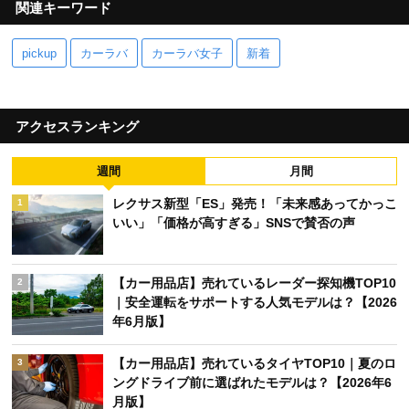
関連キーワード
pickup
カーラバ
カーラバ女子
新着
アクセスランキング
週間
月間
レクサス新型「ES」発売！「未来感あってかっこ
1
いい」「価格が高すぎる」SNSで賛否の声
【カー用品店】売れているレーダー探知機TOP10
2
｜安全運転をサポートする人気モデルは？【2026
年6月版】
【カー用品店】売れているタイヤTOP10｜夏のロ
3
ングドライブ前に選ばれたモデルは？【2026年6
月版】