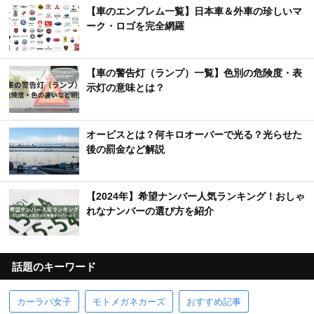
【車のエンブレム一覧】日本車＆外車の珍しいマ
ーク・ロゴを完全網羅
【車の警告灯（ランプ）一覧】色別の危険度・表
示灯の意味とは？
オービスとは？何キロオーバーで光る？光らせた
後の罰金など解説
【2024年】希望ナンバー人気ランキング！おしゃ
れなナンバーの選び方を紹介
話題のキーワード
カーラバ女子
モトメガネカーズ
おすすめ記事