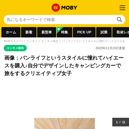
ホーム
新着
新型車
特集
PICK UP
試乗
取材レ
MOBY[モビー]
>
エンタメ
>
エンタメ総合
>
バンライフというスタイルに憧れてハイエースを購
エンタメ総合
2023年11月24日
更新
画像：バンライフというスタイルに憧れてハイエー
スを購入♪自分でデザインしたキャンピングカーで
旅をするクリエイティブ女子
1
/
11