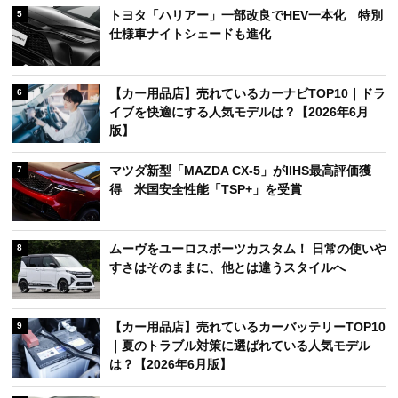
トヨタ「ハリアー」一部改良でHEV一本化 特別
5
仕様車ナイトシェードも進化
【カー用品店】売れているカーナビTOP10｜ドラ
6
イブを快適にする人気モデルは？【2026年6月
版】
マツダ新型「MAZDA CX-5」がIIHS最高評価獲
7
得 米国安全性能「TSP+」を受賞
ムーヴをユーロスポーツカスタム！ 日常の使いや
8
すさはそのままに、他とは違うスタイルへ
【カー用品店】売れているカーバッテリーTOP10
9
｜夏のトラブル対策に選ばれている人気モデル
は？【2026年6月版】