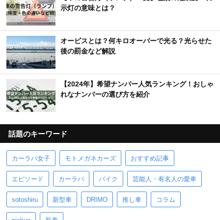
示灯の意味とは？
オービスとは？何キロオーバーで光る？光らせた
後の罰金など解説
【2024年】希望ナンバー人気ランキング！おしゃ
れなナンバーの選び方を紹介
話題のキーワード
カーラバ女子
モトメガネカーズ
おすすめ記事
エピソード
カーラバ
バイク
芸能人・有名人の愛車
sotoshiru
新型車
DRIMO
推し車
コラム