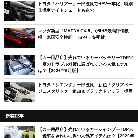
トヨタ「ハリアー」一部改良でHEV一本化 特別
7
仕様車ナイトシェードも進化
マツダ新型「MAZDA CX-5」がIIHS最高評価獲
8
得 米国安全性能「TSP+」を受賞
【カー用品店】売れているカーバッテリーTOP10
9
｜夏のトラブル対策に選ばれている人気モデル
は？【2026年6月版】
トヨタ「シエンタ」一部改良 新色「クリアベー
10
ジュメタリック」追加＆ブラックドアミラー採用
新着記事
【カー用品店】売れているカーシャンプーTOP10
｜愛車をきれいに保つ人気アイテムは？【2026年