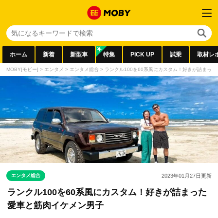
ホーム
新着
新型車
特集
PICK UP
試乗
取材レ
MOBY[モビー]
>
エンタメ
>
エンタメ総合
>
ランクル100を60系風にカスタム！好きが詰まっ
エンタメ総合
2023年01月27日
更新
ランクル100を60系風にカスタム！好きが詰まった
愛車と筋肉イケメン男子