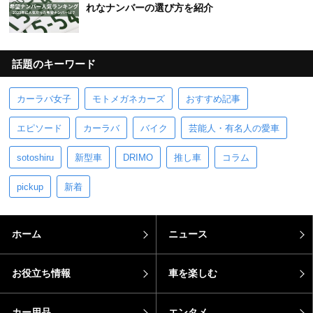
れなナンバーの選び方を紹介
話題のキーワード
カーラバ女子
モトメガネカーズ
おすすめ記事
エピソード
カーラバ
バイク
芸能人・有名人の愛車
sotoshiru
新型車
DRIMO
推し車
コラム
pickup
新着
ホーム
ニュース
お役立ち情報
車を楽しむ
カー用品
エンタメ