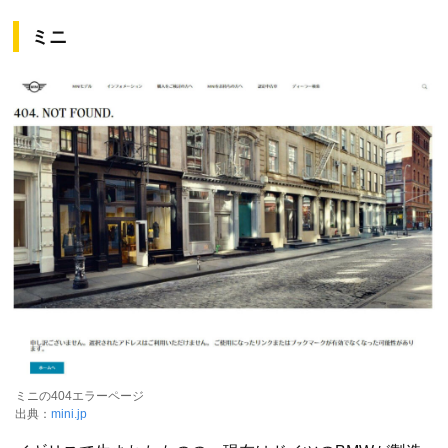
ミニ
ミニの404エラーページ
出典：
mini.jp