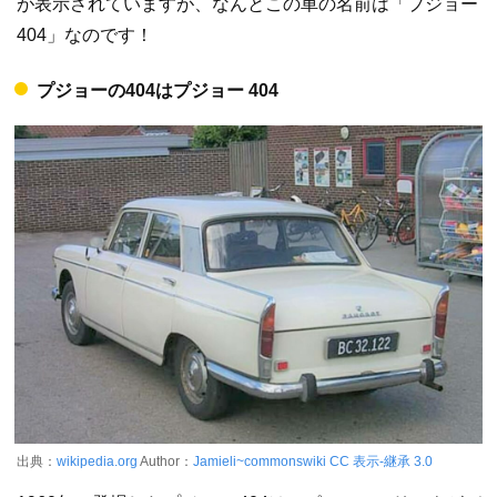
が表示されていますが、なんとこの車の名前は「プジョー
404」なのです！
プジョーの404はプジョー 404
出典：
wikipedia.org
Author：
Jamieli~commonswiki
CC 表示-継承 3.0