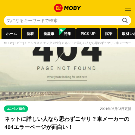
ホーム
新着
新型車
特集
PICK UP
試乗
取材レ
MOBY[モビー]
>
エンタメ
>
エンタメ総合
>
ネットに詳しい人なら思わずニヤリ？車メーカーの4
エンタメ総合
2021年06月03日
更新
ネットに詳しい人なら思わずニヤリ？車メーカーの
404エラーページが面白い！