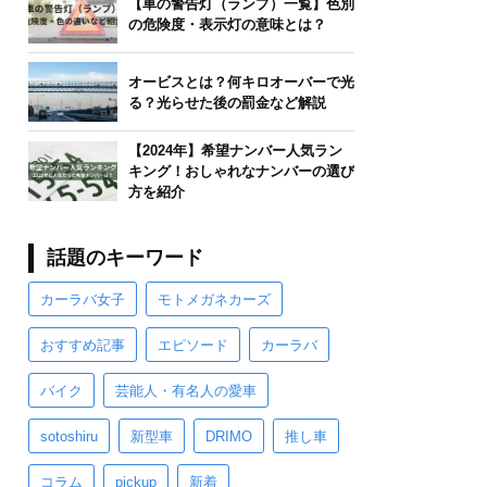
【車の警告灯（ランプ）一覧】色別
の危険度・表示灯の意味とは？
オービスとは？何キロオーバーで光
る？光らせた後の罰金など解説
【2024年】希望ナンバー人気ラン
キング！おしゃれなナンバーの選び
方を紹介
話題のキーワード
カーラバ女子
モトメガネカーズ
おすすめ記事
エピソード
カーラバ
バイク
芸能人・有名人の愛車
sotoshiru
新型車
DRIMO
推し車
コラム
pickup
新着