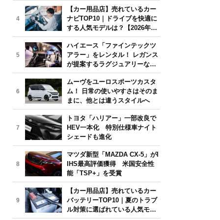
気モデルは？【2026年6月版】
【カー用品店】売れているカー
ナビTOP10｜ドライブを快適に
4
する人気モデルは？【2026年6
月版】
ハイエース「ファインテックツ
アラー」をレンタル！ レガンス
5
が提案するラグジュアリーな移
動体験
ムーヴをユーロスポーツカスタ
ム！ 日常の使いやすさはそのま
6
まに、他とは違うスタイルへ
トヨタ「ハリアー」一部改良で
HEV一本化 特別仕様車ナイト
7
シェードも進化
マツダ新型「MAZDA CX-5」がI
IHS最高評価獲得 米国安全性
8
能「TSP+」を受賞
【カー用品店】売れているカー
バッテリーTOP10｜夏のトラブ
9
ル対策に選ばれている人気モデ
ルは？【2026年6月版】