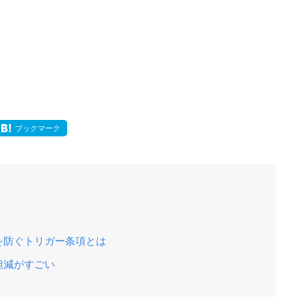
ブックマーク
を防ぐトリガー条項とは
担減がすごい