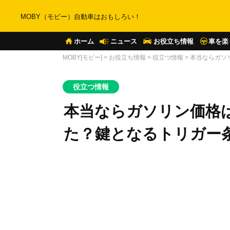
MOBY（モビー）自動車はおもしろい！
ホーム
ニュース
お役立ち情報
車を楽
MOBY[モビー]
>
お役立ち情報
>
役立つ情報
>
本当ならガソ
役立つ情報
本当ならガソリン価格は
た？鍵となるトリガー