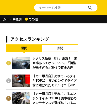
ーカー・車種別
その他
アクセスランキング
週間
月間
レクサス新型「ES」発売！「未
来感あってかっこいい」「価格
1
が高すぎる」SNSで賛否の声
【カー用品店】売れているタイ
ヤTOP10｜夏のロングドライブ
2
前に選ばれたモデルは？【2026
年6月版】
【カー用品店】売れているエン
ジンオイルTOP10｜夏本番前の
3
メンテナンスで選ばれている人