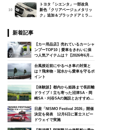
トヨタ「シエンタ」一部改良
新色「クリアベージュメタリッ
10
ク」追加＆ブラックドアミラー
採用
新着記事
【カー用品店】売れているカーシャ
ンプーTOP10｜愛車をきれいに保
つ人気アイテムは？【2026年6月
版】
台風接近前にやるべき車の対策と
は？飛来物・冠水から愛車を守るポ
イント
【体験談】都内から姫路まで長距離
ドライブ！立ち寄った沼津SA・岡
崎SA・刈谷SAの施設とおすすめグ
ルメを紹介
日産「NISMO Festival 2026」開催
決定を発表 12月6日に富士スピー
ドウェイで実施