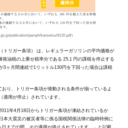
publication/pamph/kansetsu/9120.pdf）
（トリガー条項） は、レギュラーガソリンの平均価格が
揮発油税の上乗せ税率分である 25.1 円の課税を停止する
3ヶ月間連続で1リットル130円を下回った場合は課税
えており、トリガー条項が発動される条件が揃っているよ
（適用が停止）されています。
011年4月18日からトリガー条項が凍結されているか
日本大震災の被災者等に係る国税関係法律の臨時特例に
める日までの間、その適用が停止されています。」と記載