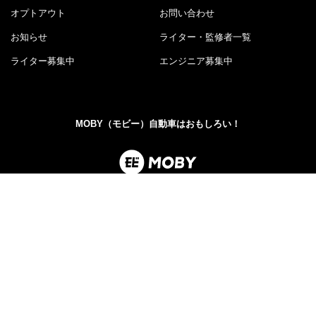
オプトアウト
お問い合わせ
お知らせ
ライター・監修者一覧
ライター募集中
エンジニア募集中
MOBY（モビー）自動車はおもしろい！
MOBY（モビー）は"MOTOR＆HOBBY"をコンセプトに、ク
ルマの楽しさや魅力を発信する自動車メディアです。新型
車情報やニュースからエンタメ情報まで幅広くお届けしま
す。
©PerkUp.Inc.