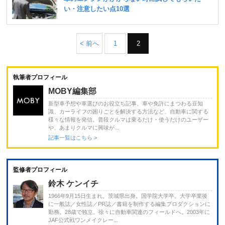
< 前へ
1
2
執筆者プロフィール
MOBY編集部
新型車予想や車選びのお役立ち記事、車や免許にまつわる豆知
識、カーライフの困りごとを解決する方法など、自動車に関する
様々な情報を発信。普段クルマは乗るだけ・使うだけのユーザー
や、あまりクルマに興味が...
記事一覧はこちら >
監修者プロフィール
鈴木 ケンイチ
1966年9月15日生まれ。茨城県出身。国学院大学卒。大学卒業後
に一般誌／女性誌／PR誌／書籍を制作する編集プロダクションに
勤務。28歳で独立。徐々に自動車関連のフィールドへ。2003年に
JAF公式戦ワンメイクレー...