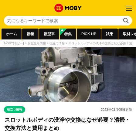
ホーム
新着
新型車
特集
PICK UP
試乗
取材レ
MOBY[モビー]
>
お役立ち情報
>
役立つ情報
>
スロットルボディの洗浄や交換はなぜ必要？清掃
役立つ情報
2023年03月05日
更新
スロットルボディの洗浄や交換はなぜ必要？清掃・
交換方法と費用まとめ