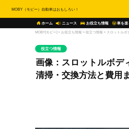
MOBY（モビー）自動車はおもしろい！
ホーム
ニュース
お役立ち情報
車を楽
MOBY[モビー]
>
お役立ち情報
>
役立つ情報
>
スロットルボ
役立つ情報
画像：スロットルボデ
清掃・交換方法と費用