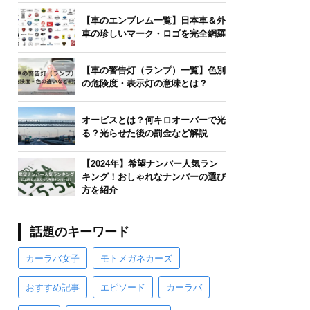
【車のエンブレム一覧】日本車＆外
車の珍しいマーク・ロゴを完全網羅
【車の警告灯（ランプ）一覧】色別
の危険度・表示灯の意味とは？
オービスとは？何キロオーバーで光
る？光らせた後の罰金など解説
【2024年】希望ナンバー人気ラン
キング！おしゃれなナンバーの選び
方を紹介
話題のキーワード
カーラバ女子
モトメガネカーズ
おすすめ記事
エピソード
カーラバ