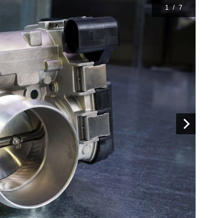
1
/
7