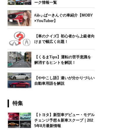
ーク情報一覧
#みぃぱーきんぐの車紹介【MOBY
×YouTuber】
【車のクイズ】初心者から上級者向
けまで幅広く出題！
【くるまTips】運転の苦手意識を
解消するヒントを解説！
【ややこし語】違いが分かりづらい
自動車用語を解説
特集
【トヨタ】新型車デビュー・モデル
チェンジ予想＆新車スクープ｜202
5年8月最新情報