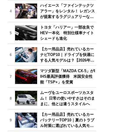
気モデルは？【2026年6月版】
ハイエース「ファインテックツ
アラー」をレンタル！ レガンス
4
が提案するラグジュアリーな移
動体験
トヨタ「ハリアー」一部改良で
HEV一本化 特別仕様車ナイト
5
シェードも進化
【カー用品店】売れているカー
ナビTOP10｜ドライブを快適に
6
する人気モデルは？【2026年6
月版】
マツダ新型「MAZDA CX-5」がI
IHS最高評価獲得 米国安全性
7
能「TSP+」を受賞
ムーヴをユーロスポーツカスタ
ム！ 日常の使いやすさはそのま
8
まに、他とは違うスタイルへ
【カー用品店】売れているカー
バッテリーTOP10｜夏のトラブ
9
ル対策に選ばれている人気モデ
ルは？【2026年6月版】