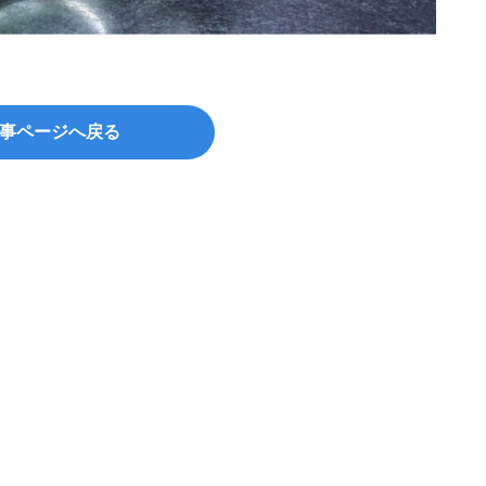
©Wakk
事ページへ戻る