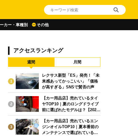
ーカー・車種別
その他
アクセスランキング
週間
月間
レクサス新型「ES」発売！「未
来感あってかっこいい」「価格
1
が高すぎる」SNSで賛否の声
【カー用品店】売れているタイ
ヤTOP10｜夏のロングドライブ
2
前に選ばれたモデルは？【2026
年6月版】
【カー用品店】売れているエン
ジンオイルTOP10｜夏本番前の
3
メンテナンスで選ばれている人