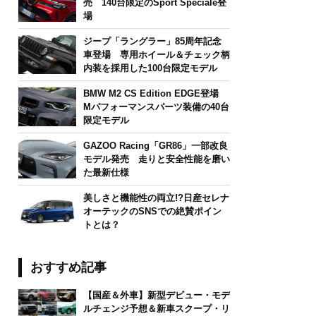
売 140台限定のSport Speciale登
場
ジープ「ラングラー」85周年記念
車登場 専用ホイール＆チェック柄
内装を採用した100台限定モデル
BMW M2 CS Edition EDGE登場
Mパフォーマンスパーツ装備の40台
限定モデル
GAZOO Racing「GR86」一部改良
モデル発売 走りと安全性能を磨い
た最新仕様
美しさと機能性の両立!?日産セレナ
オーテックのSNSでの絶賛ポイン
トとは？
おすすめ記事
【国産＆外車】新型デビュー・モデ
ルチェンジ予想＆新車スクープ・リ