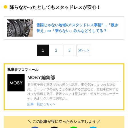
降らなかったとしてもスタッドレスが安心！
1
2
3
次へ >
執筆者プロフィール
MOBY編集部
新型車予想や車選びのお役立ち記事、車や免許にまつわる豆知
識、カーライフの困りごとを解決する方法など、自動車に関する
様々な情報を発信。普段クルマは乗るだけ・使うだけのユーザー
や、あまりクルマに興味が...
記事一覧はこちら >
＼ この記事が役に立ったらシェアしよう ／