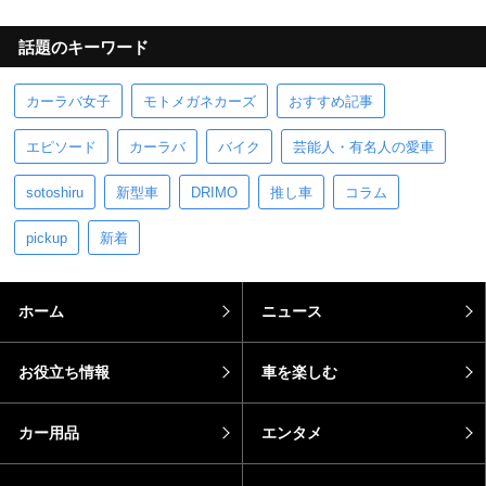
話題のキーワード
カーラバ女子
モトメガネカーズ
おすすめ記事
エピソード
カーラバ
バイク
芸能人・有名人の愛車
sotoshiru
新型車
DRIMO
推し車
コラム
pickup
新着
ホーム
ニュース
お役立ち情報
車を楽しむ
カー用品
エンタメ