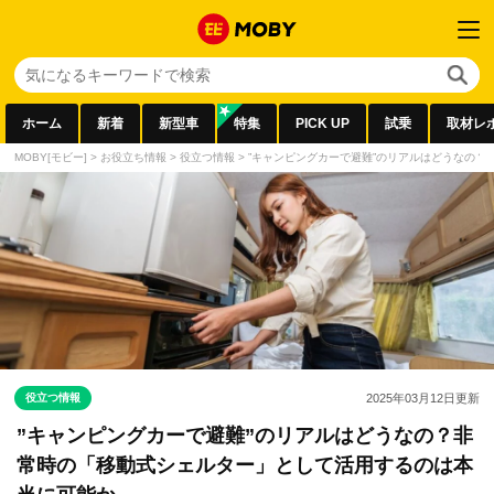
ホーム
新着
新型車
特集
PICK UP
試乗
取材レ
MOBY[モビー]
>
お役立ち情報
>
役立つ情報
>
”キャンピングカーで避難”のリアルはどうなの
役立つ情報
2025年03月12日
更新
”キャンピングカーで避難”のリアルはどうなの？非
常時の「移動式シェルター」として活用するのは本