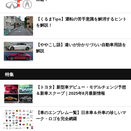
【くるまTips】運転の苦手意識を解消するヒント
を解説！
【ややこし語】違いが分かりづらい自動車用語を
解説
特集
【トヨタ】新型車デビュー・モデルチェンジ予想
＆新車スクープ｜2025年8月最新情報
【車のエンブレム一覧】日本車＆外車の珍しいマ
ーク・ロゴを完全網羅