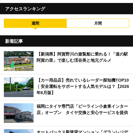
アクセスランキング
週間
月間
新着記事
【新潟県】阿賀野川の遊覧船に乗れる！「道の駅
阿賀の里」で楽しむ渓谷美と地元グルメ
【カー用品店】売れているレーダー探知機TOP10
｜安全運転をサポートする人気モデルは？【2026
年6月版】
福岡にタイヤ専門店「ビーライン小倉東インター
店」オープン タイヤ交換と安心サービスを提供
オートバックス新賃貸マンション「グランレジデ