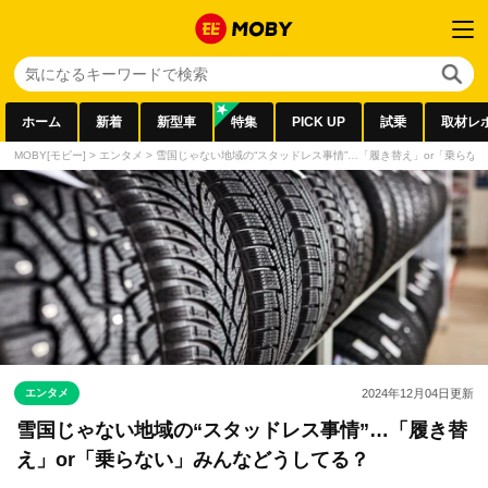
ホーム
新着
新型車
特集
PICK UP
試乗
取材レ
MOBY[モビー]
>
エンタメ
>
雪国じゃない地域の“スタッドレス事情”…「履き替え」or「乗らな
エンタメ
2024年12月04日
更新
雪国じゃない地域の“スタッドレス事情”…「履き替
え」or「乗らない」みんなどうしてる？