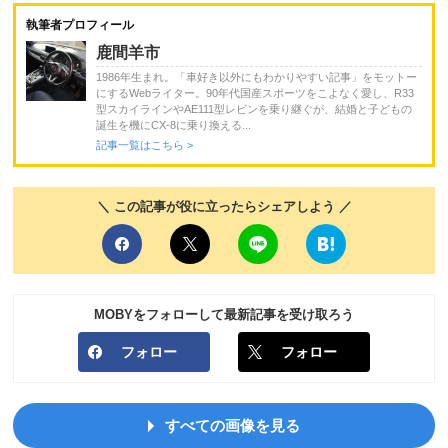
執筆者プロフィール
鹿間羊市
1986年生まれ。「車好き以外にもわかりやすい記事」をモットー
にするWebライター。90年代国産スポーツをこよなく愛し、R33
型スカイラインやAE111型レビンを乗り継ぐが、結婚と子どもの
誕生を機にCX-8に乗り換える...
記事一覧はこちら >
＼ この記事が役に立ったらシェアしよう ／
MOBYをフォローして最新記事を受け取ろう
フォロー
フォロー
すべての画像を見る