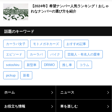
【2024年】希望ナンバー人気ランキング！おしゃ
れなナンバーの選び方を紹介
話題のキーワード
カーラバ女子
モトメガネカーズ
おすすめ記事
エピソード
カーラバ
バイク
芸能人・有名人の愛車
sotoshiru
新型車
DRIMO
推し車
コラム
pickup
新着
ホーム
ニュース
お役立ち情報
車を楽しむ