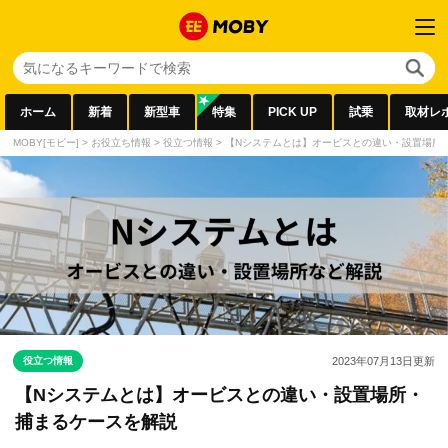
ホーム
新着
新型車
特集
PICK UP
試乗
取材レ
MOBY[モビー]
>
お役立ち情報
>
役立つ情報
>
【Nシステムとは】オービスとの違い・設置場所
役立つ情報
2023年07月13日
更新
【Nシステムとは】オービスとの違い・設置場所・
捕まるケースを解説