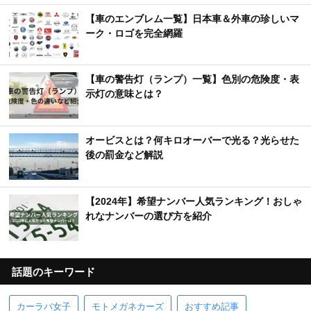
【車のエンブレム一覧】日本車＆外車の珍しいマ
ーク・ロゴを完全網羅
【車の警告灯（ランプ）一覧】色別の危険度・表
示灯の意味とは？
オービスとは？何キロオーバーで光る？光らせた
後の罰金など解説
【2024年】希望ナンバー人気ランキング！おしゃ
れなナンバーの選び方を紹介
話題のキーワード
カーラバ女子
モトメガネカーズ
おすすめ記事