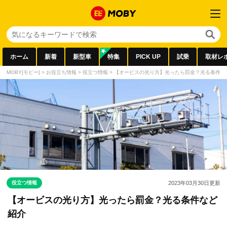
ホーム
新着
新型車
特集
PICK UP
試乗
取材レ
MOBY[モビー]
>
お役立ち情報
>
役立つ情報
>
【オービスの光り方】光ったら罰金？光る条件な
役立つ情報
2023年03月30日
更新
【オービスの光り方】光ったら罰金？光る条件など
紹介