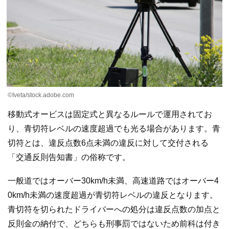
©Iveta/stock.adobe.com
移動式オービスは固定式と異なるルールで運用されてお
り、青切符レベルの速度超過でも光る場合があります。青
切符とは、違反点数6点未満の違反に対して交付される
「交通反則告知書」の俗称です。
一般道ではオーバー30km/h未満、高速道路ではオーバー4
0km/h未満の速度超過が青切符レベルの違反となります。
青切符を切られたドライバーへの処分は違反点数の加点と
反則金の納付で、どちらも刑事罰ではないため前科は付き