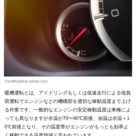
©srattha/stock.adobe.com
暖機運転とは、アイドリングもしくは低速走行による低負
荷運転でエンジンなどの機構部を適切な稼動温度まで上げ
る作業です。一般的なエンジンの安定稼動温度は車種によ
っても異なりますが水温が70〜90℃前後、油温は水温＋1
0℃前後となり、その温度帯がエンジンがもっとも効率よ
く稼動できる温度領域と言われています。