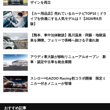
ザインを両立
【カー用品店】売れているカーナビTOP10｜ドラ
イブを快適にする人気モデルは？【2026年6月
版】
【熊本、車中泊体験談】黒川温泉・阿蘇・地獄温
泉を満喫。フェリーで長崎へ抜ける子連れ旅
アウディ東大阪が移転リニューアルオープン 新
車・認定中古車を統合展開
スシロー×GAZOO Racing初コラボ開催 限定ミ
ニカー付きメニューが登場
おすすめ記事