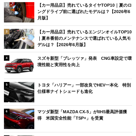
【カー用品店】売れているタイヤTOP10｜夏のロ
2
ングドライブ前に選ばれたモデルは？【2026年6
月版】
【カー用品店】売れているエンジンオイルTOP10
3
｜夏本番前のメンテナンスで選ばれている人気モ
デルは？【2026年6月版】
スズキ新型「ブレッツァ」発表 CNG車設定で環
4
境性能と実用性を向上
トヨタ「ハリアー」一部改良でHEV一本化 特別
5
仕様車ナイトシェードも進化
マツダ新型「MAZDA CX-5」がIIHS最高評価獲
6
得 米国安全性能「TSP+」を受賞