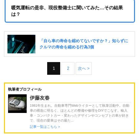
暖気運転の是非、現役整備士に聞いてみた…その結果
は？
1
2
次へ >
執筆者プロフィール
伊藤友春
1981年生まれ。自動車専門Webライターとして執筆活動中。自動
車の構造に明るく、ほとんどの整備や修理をDIYでこなす。輸入
車・コンパクトカー・変わったデザインやコンセプトの車が好き
で、現在の愛車はその最た...
記事一覧はこちら >