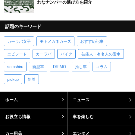
れなナンバーの選び方を紹介
話題のキーワード
カーラバ女子
モトメガネカーズ
おすすめ記事
エピソード
カーラバ
バイク
芸能人・有名人の愛車
sotoshiru
新型車
DRIMO
推し車
コラム
pickup
新着
ホーム
ニュース
お役立ち情報
車を楽しむ
カー用品
エンタメ