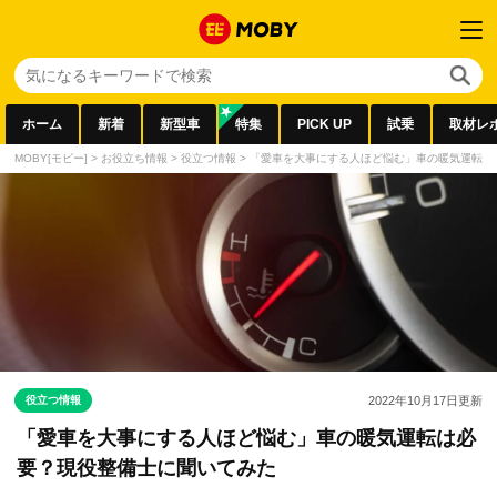
ホーム
新着
新型車
特集
PICK UP
試乗
取材レ
MOBY[モビー]
>
お役立ち情報
>
役立つ情報
>
「愛車を大事にする人ほど悩む」車の暖気運転は
役立つ情報
2022年10月17日
更新
「愛車を大事にする人ほど悩む」車の暖気運転は必
要？現役整備士に聞いてみた