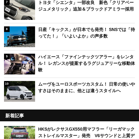
トヨタ「シエンタ」一部改良 新色「クリアベー
7
ジュメタリック」追加＆ブラックドアミラー採用
日産「キックス」が日本でも発売！ SNSでは「待
8
ってた！」「いよいよか」の声多数
ハイエース「ファインテックツアラー」をレンタ
9
ル！ レガンスが提案するラグジュアリーな移動体
験
ムーヴをユーロスポーツカスタム！ 日常の使いや
10
すさはそのままに、他とは違うスタイルへ
新着記事
HKSがレクサスGX550用マフラー「リーガマック
ストレイルマスター」発売 V6サウンドと上質デ