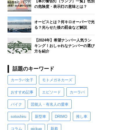
【車の警告灯（ランプ）一覧】色別
の危険度・表示灯の意味とは？
オービスとは？何キロオーバーで光
る？光らせた後の罰金など解説
【2024年】希望ナンバー人気ラン
キング！おしゃれなナンバーの選び
方を紹介
話題のキーワード
カーラバ女子
モトメガネカーズ
おすすめ記事
エピソード
カーラバ
バイク
芸能人・有名人の愛車
sotoshiru
新型車
DRIMO
推し車
コラム
pickup
新着