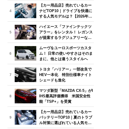
気モデルは？【2026年6月版】
【カー用品店】売れているカー
ナビTOP10｜ドライブを快適に
4
する人気モデルは？【2026年6
月版】
ハイエース「ファインテックツ
アラー」をレンタル！ レガンス
5
が提案するラグジュアリーな移
動体験
ムーヴをユーロスポーツカスタ
ム！ 日常の使いやすさはそのま
6
まに、他とは違うスタイルへ
トヨタ「ハリアー」一部改良で
HEV一本化 特別仕様車ナイト
7
シェードも進化
マツダ新型「MAZDA CX-5」がI
IHS最高評価獲得 米国安全性
8
能「TSP+」を受賞
【カー用品店】売れているカー
バッテリーTOP10｜夏のトラブ
9
ル対策に選ばれている人気モデ
ルは？【2026年6月版】