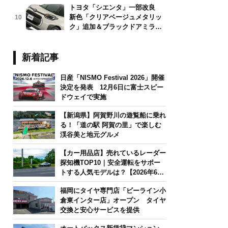
トヨタ「シエンタ」一部改良
新色「クリアベージュメタリッ
10
ク」追加＆ブラックドアミラー
採用
新着記事
日産「NISMO Festival 2026」開催
決定を発表 12月6日に富士スピー
ドウェイで実施
【新潟県】阿賀野川の遊覧船に乗れ
る！「道の駅 阿賀の里」で楽しむ
渓谷美と地元グルメ
【カー用品店】売れているレーダー
探知機TOP10｜安全運転をサポー
トする人気モデルは？【2026年6月
版】
福岡にタイヤ専門店「ビーライン小
倉東インター店」オープン タイヤ
交換と安心サービスを提供