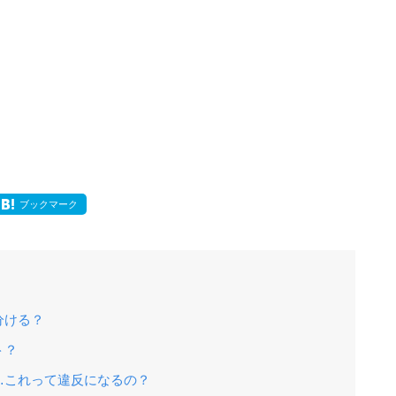
ブックマーク
分ける？
ト？
…これって違反になるの？