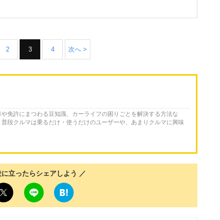
2
3
4
次へ >
車や免許にまつわる豆知識、カーライフの困りごとを解決する方法な
。普段クルマは乗るだけ・使うだけのユーザーや、あまりクルマに興味
役に立ったらシェアしよう ／