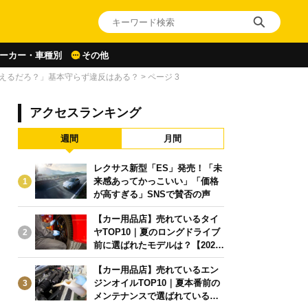
ーカー・車種別
その他
見えるだろ？」基本守らず違反はある？
>
ページ 3
アクセスランキング
週間
月間
レクサス新型「ES」発売！「未
来感あってかっこいい」「価格
1
が高すぎる」SNSで賛否の声
【カー用品店】売れているタイ
ヤTOP10｜夏のロングドライブ
2
前に選ばれたモデルは？【2026
年6月版】
【カー用品店】売れているエン
ジンオイルTOP10｜夏本番前の
3
メンテナンスで選ばれている人