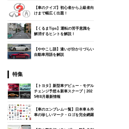
【車のクイズ】初心者から上級者向
けまで幅広く出題！
【くるまTips】運転の苦手意識を
解消するヒントを解説！
【ややこし語】違いが分かりづらい
自動車用語を解説
特集
【トヨタ】新型車デビュー・モデル
チェンジ予想＆新車スクープ｜202
5年8月最新情報
【車のエンブレム一覧】日本車＆外
車の珍しいマーク・ロゴを完全網羅