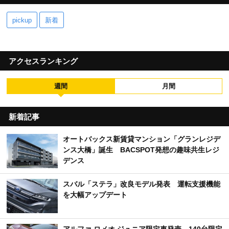
pickup
新着
アクセスランキング
週間
月間
新着記事
オートバックス新賃貸マンション「グランレジデ
ンス大橋」誕生 BACSPOT発想の趣味共生レジ
デンス
スバル「ステラ」改良モデル発表 運転支援機能
を大幅アップデート
アルファ ロメオ ジュニア限定車発売 140台限定