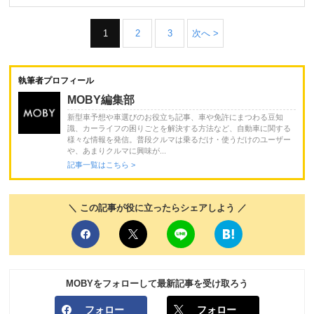
1
2
3
次へ >
執筆者プロフィール
MOBY編集部
新型車予想や車選びのお役立ち記事、車や免許にまつわる豆知
識、カーライフの困りごとを解決する方法など、自動車に関する
様々な情報を発信。普段クルマは乗るだけ・使うだけのユーザー
や、あまりクルマに興味が...
記事一覧はこちら >
＼ この記事が役に立ったらシェアしよう ／
MOBYをフォローして最新記事を受け取ろう
フォロー
フォロー