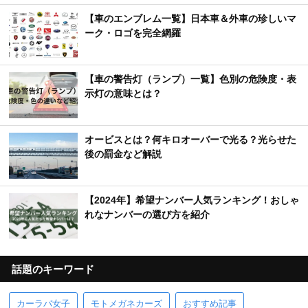
【車のエンブレム一覧】日本車＆外車の珍しいマ
ーク・ロゴを完全網羅
【車の警告灯（ランプ）一覧】色別の危険度・表
示灯の意味とは？
オービスとは？何キロオーバーで光る？光らせた
後の罰金など解説
【2024年】希望ナンバー人気ランキング！おしゃ
れなナンバーの選び方を紹介
話題のキーワード
カーラバ女子
モトメガネカーズ
おすすめ記事