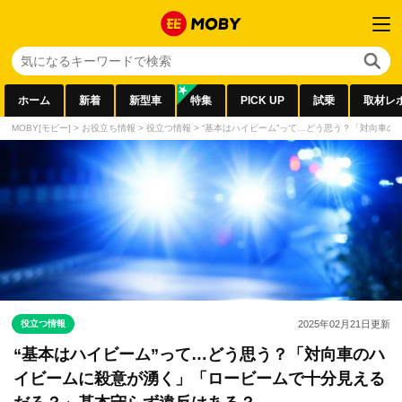
ホーム
新着
新型車
特集
PICK UP
試乗
取材レ
MOBY[モビー]
>
お役立ち情報
>
役立つ情報
>
“基本はハイビーム”って…どう思う？「対向車
役立つ情報
2025年02月21日
更新
“基本はハイビーム”って…どう思う？「対向車のハ
イビームに殺意が湧く」「ロービームで十分見える