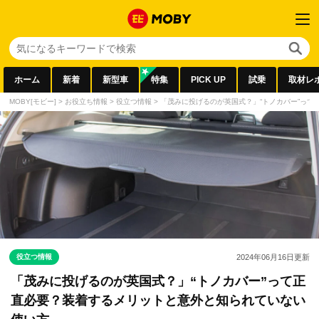
ホーム
新着
新型車
特集
PICK UP
試乗
取材レ
MOBY[モビー]
>
お役立ち情報
>
役立つ情報
>
「茂みに投げるのが英国式？」“トノカバー”っ
役立つ情報
2024年06月16日
更新
「茂みに投げるのが英国式？」“トノカバー”って正
直必要？装着するメリットと意外と知られていない