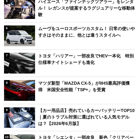
ハイエース「ファインテックツアラー」をレンタ
5
ル！ レガンスが提案するラグジュアリーな移動体
験
ムーヴをユーロスポーツカスタム！ 日常の使いや
6
すさはそのままに、他とは違うスタイルへ
トヨタ「ハリアー」一部改良でHEV一本化 特別
7
仕様車ナイトシェードも進化
マツダ新型「MAZDA CX-5」がIIHS最高評価獲
8
得 米国安全性能「TSP+」を受賞
【カー用品店】売れているカーバッテリーTOP10
9
｜夏のトラブル対策に選ばれている人気モデル
は？【2026年6月版】
トヨタ「シエンタ」一部改良 新色「クリアベー
10