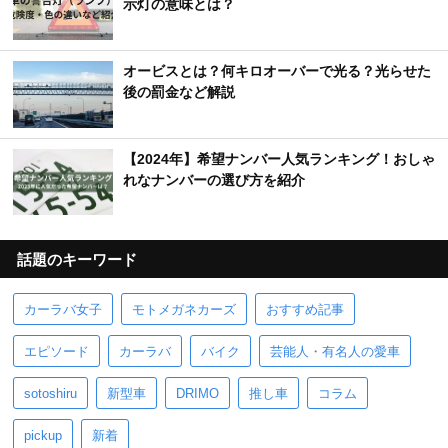
示灯の意味とは？
オービスとは？何キロオーバーで光る？光らせた
後の罰金など解説
【2024年】希望ナンバー人気ランキング！おしゃ
れなナンバーの選び方を紹介
話題のキーワード
カーラバ女子
モトメガネカーズ
おすすめ記事
エピソード
カーラバ
バイク
芸能人・有名人の愛車
sotoshiru
新型車
DRIMO
推し車
コラム
pickup
新着