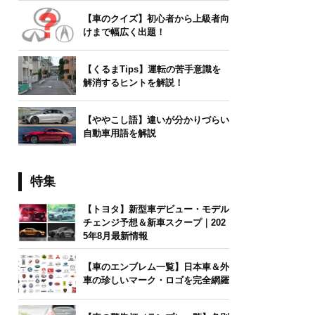
【車のクイズ】初心者から上級者向
けまで幅広く出題！
【くるまTips】運転の苦手意識を
解消するヒントを解説！
【ややこし語】違いが分かりづらい
自動車用語を解説
特集
【トヨタ】新型車デビュー・モデル
チェンジ予想＆新車スクープ｜202
5年8月最新情報
【車のエンブレム一覧】日本車＆外
車の珍しいマーク・ロゴを完全網羅