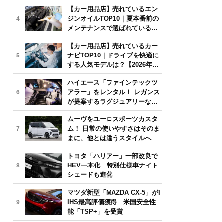
年6月版】
【カー用品店】売れているエン
ジンオイルTOP10｜夏本番前の
4
メンテナンスで選ばれている人
気モデルは？【2026年6月版】
【カー用品店】売れているカー
ナビTOP10｜ドライブを快適に
5
する人気モデルは？【2026年6
月版】
ハイエース「ファインテックツ
アラー」をレンタル！ レガンス
6
が提案するラグジュアリーな移
動体験
ムーヴをユーロスポーツカスタ
ム！ 日常の使いやすさはそのま
7
まに、他とは違うスタイルへ
トヨタ「ハリアー」一部改良で
HEV一本化 特別仕様車ナイト
8
シェードも進化
マツダ新型「MAZDA CX-5」がI
IHS最高評価獲得 米国安全性
9
能「TSP+」を受賞