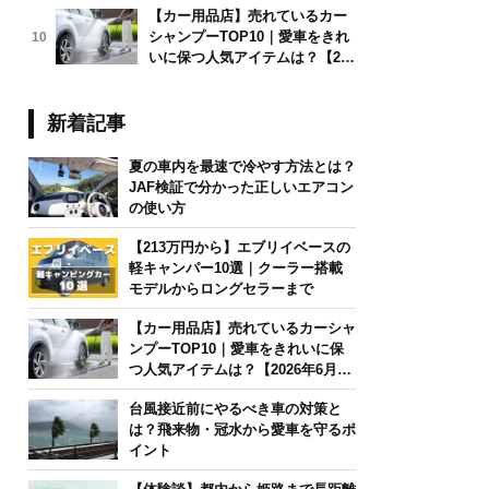
【カー用品店】売れているカー
シャンプーTOP10｜愛車をきれ
10
いに保つ人気アイテムは？【202
6年6月版】
新着記事
夏の車内を最速で冷やす方法とは？
JAF検証で分かった正しいエアコン
の使い方
【213万円から】エブリイベースの
軽キャンパー10選｜クーラー搭載
モデルからロングセラーまで
【カー用品店】売れているカーシャ
ンプーTOP10｜愛車をきれいに保
つ人気アイテムは？【2026年6月
版】
台風接近前にやるべき車の対策と
は？飛来物・冠水から愛車を守るポ
イント