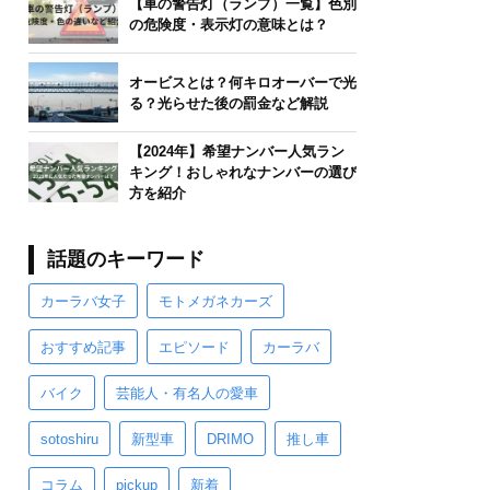
【車の警告灯（ランプ）一覧】色別
の危険度・表示灯の意味とは？
オービスとは？何キロオーバーで光
る？光らせた後の罰金など解説
【2024年】希望ナンバー人気ラン
キング！おしゃれなナンバーの選び
方を紹介
話題のキーワード
カーラバ女子
モトメガネカーズ
おすすめ記事
エピソード
カーラバ
バイク
芸能人・有名人の愛車
sotoshiru
新型車
DRIMO
推し車
コラム
pickup
新着