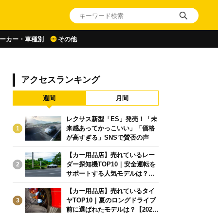
ーカー・車種別
その他
アクセスランキング
週間
月間
レクサス新型「ES」発売！「未
来感あってかっこいい」「価格
1
が高すぎる」SNSで賛否の声
【カー用品店】売れているレー
ダー探知機TOP10｜安全運転を
2
サポートする人気モデルは？【2
026年6月版】
【カー用品店】売れているタイ
ヤTOP10｜夏のロングドライブ
3
前に選ばれたモデルは？【2026