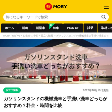
ホーム
新着
新型車
特集
PICK UP
試乗
取材レ
MOBY[モビー]
>
お役立ち情報
>
役立つ情報
>
ガソリンスタンドの機械洗車と手洗い洗車どっち
役立つ情報
2023年10月18日
更新
ガソリンスタンドの機械洗車と手洗い洗車どっちが
おすすめ？料金・時間を比較