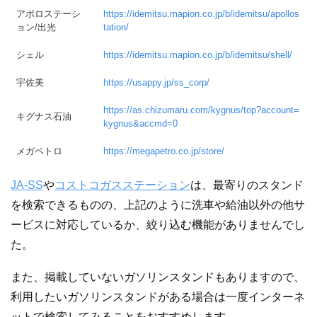
アポロステーシ
https://idemitsu.mapion.co.jp/b/idemitsu/apollos
ョン/出光
tation/
シェル
https://idemitsu.mapion.co.jp/b/idemitsu/shell/
宇佐美
https://usappy.jp/ss_corp/
https://as.chizumaru.com/kygnus/top?account=
キグナス石油
kygnus&accmd=0
メガペトロ
https://megapetro.co.jp/store/
JA-SS
や
コストコガスステーション
は、最寄りのスタンド
を検索できるものの、上記のように洗車や給油以外の他サ
ービスに対応しているか、絞り込む機能がありませんでし
た。
また、掲載していないガソリンスタンドもありますので、
利用したいガソリンスタンドがある場合は一度インターネ
ットで検索してみることをおすすめします。