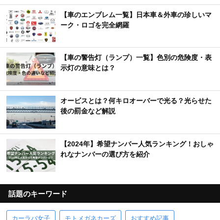
【車のエンブレム一覧】日本車＆外車の珍しいマ
ーク・ロゴを完全網羅
【車の警告灯（ランプ）一覧】色別の危険度・表
示灯の意味とは？
オービスとは？何キロオーバーで光る？光らせた
後の罰金など解説
【2024年】希望ナンバー人気ランキング！おしゃ
れなナンバーの選び方を紹介
話題のキーワード
カーラバ女子
モトメガネカーズ
おすすめ記事