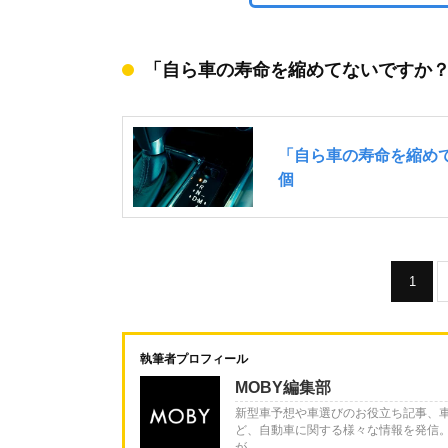
「自ら車の寿命を縮めてないですか？
1
執筆者プロフィール
MOBY編集部
新型車予想や車選びのお役立ち記事、
ど、自動車に関する様々な情報を発信
が...