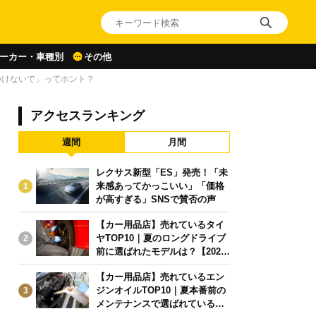
ーカー・車種別
その他
つけないで」ってホント？
アクセスランキング
週間
月間
レクサス新型「ES」発売！「未
来感あってかっこいい」「価格
1
が高すぎる」SNSで賛否の声
【カー用品店】売れているタイ
ヤTOP10｜夏のロングドライブ
2
前に選ばれたモデルは？【2026
年6月版】
【カー用品店】売れているエン
ジンオイルTOP10｜夏本番前の
3
メンテナンスで選ばれている人