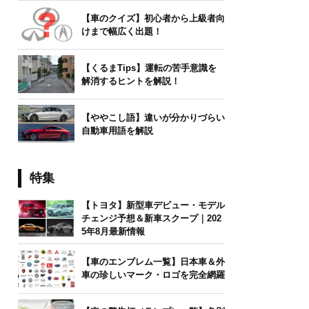
【車のクイズ】初心者から上級者向
けまで幅広く出題！
【くるまTips】運転の苦手意識を
解消するヒントを解説！
【ややこし語】違いが分かりづらい
自動車用語を解説
特集
【トヨタ】新型車デビュー・モデル
チェンジ予想＆新車スクープ｜202
5年8月最新情報
【車のエンブレム一覧】日本車＆外
車の珍しいマーク・ロゴを完全網羅