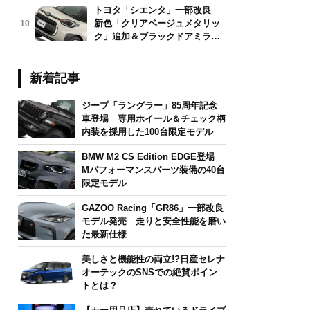
トヨタ「シエンタ」一部改良
新色「クリアベージュメタリッ
10
ク」追加＆ブラックドアミラー
採用
新着記事
ジープ「ラングラー」85周年記念
車登場 専用ホイール＆チェック柄
内装を採用した100台限定モデル
BMW M2 CS Edition EDGE登場
Mパフォーマンスパーツ装備の40台
限定モデル
GAZOO Racing「GR86」一部改良
モデル発売 走りと安全性能を磨い
た最新仕様
美しさと機能性の両立!?日産セレナ
オーテックのSNSでの絶賛ポイン
トとは？