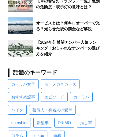
【車の警告灯（ランプ）一覧】色別
の危険度・表示灯の意味とは？
オービスとは？何キロオーバーで光
る？光らせた後の罰金など解説
【2024年】希望ナンバー人気ラン
キング！おしゃれなナンバーの選び
方を紹介
話題のキーワード
カーラバ女子
モトメガネカーズ
おすすめ記事
エピソード
カーラバ
バイク
芸能人・有名人の愛車
sotoshiru
新型車
DRIMO
推し車
コラム
pickup
新着