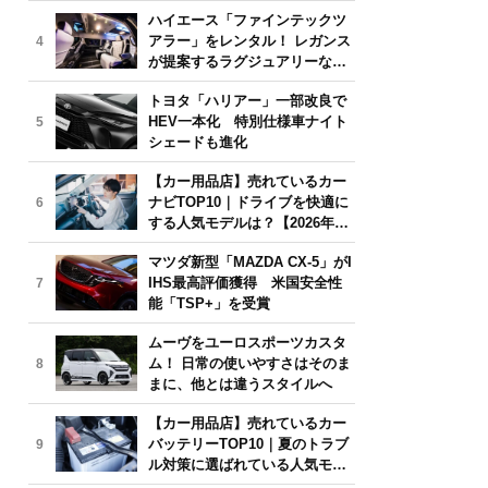
気モデルは？【2026年6月版】
ハイエース「ファインテックツ
アラー」をレンタル！ レガンス
4
が提案するラグジュアリーな移
動体験
トヨタ「ハリアー」一部改良で
HEV一本化 特別仕様車ナイト
5
シェードも進化
【カー用品店】売れているカー
ナビTOP10｜ドライブを快適に
6
する人気モデルは？【2026年6
月版】
マツダ新型「MAZDA CX-5」がI
IHS最高評価獲得 米国安全性
7
能「TSP+」を受賞
ムーヴをユーロスポーツカスタ
ム！ 日常の使いやすさはそのま
8
まに、他とは違うスタイルへ
【カー用品店】売れているカー
バッテリーTOP10｜夏のトラブ
9
ル対策に選ばれている人気モデ
ルは？【2026年6月版】