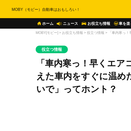
MOBY（モビー）自動車はおもしろい！
ホーム
ニュース
お役立ち情報
車を楽
MOBY[モビー]
>
お役立ち情報
>
役立つ情報
>
「車内寒っ！
役立つ情報
「車内寒っ！早くエア
えた車内をすぐに温め
いで」ってホント？