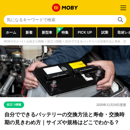
ホーム
新着
新型車
特集
PICK UP
試乗
取材レ
MOBY[モビー]
>
お役立ち情報
>
役立つ情報
>
自分でできるバッテリーの交換方法と寿命・交換
役立つ情報
2020年11月24日
更新
自分でできるバッテリーの交換方法と寿命・交換時
期の見きわめ方｜サイズや規格はどこでわかる？