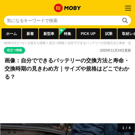
ホーム
新着
新型車
特集
PICK UP
試乗
取材レ
MOBY[モビー]
>
お役立ち情報
>
役立つ情報
>
自分でできるバッテリーの交換方法と寿命・交換
役立つ情報
2020年11月24日
更新
画像：自分でできるバッテリーの交換方法と寿命・
交換時期の見きわめ方｜サイズや規格はどこでわか
る？
1
/
4