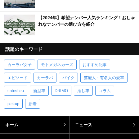
【2024年】希望ナンバー人気ランキング！おしゃ
れなナンバーの選び方を紹介
話題のキーワード
カーラバ女子
モトメガネカーズ
おすすめ記事
エピソード
カーラバ
バイク
芸能人・有名人の愛車
sotoshiru
新型車
DRIMO
推し車
コラム
pickup
新着
ホーム
ニュース