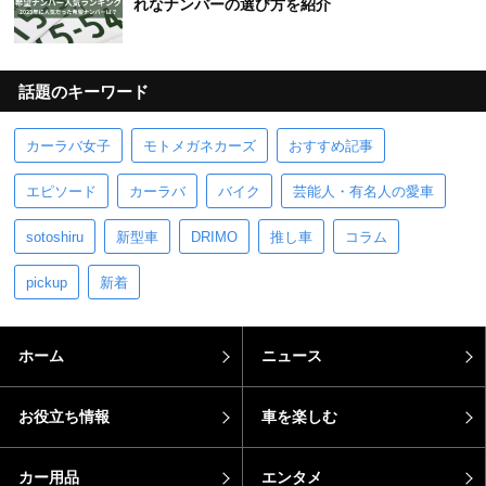
れなナンバーの選び方を紹介
話題のキーワード
カーラバ女子
モトメガネカーズ
おすすめ記事
エピソード
カーラバ
バイク
芸能人・有名人の愛車
sotoshiru
新型車
DRIMO
推し車
コラム
pickup
新着
ホーム
ニュース
お役立ち情報
車を楽しむ
カー用品
エンタメ