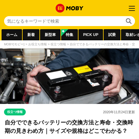
ホーム
新着
新型車
特集
PICK UP
試乗
取材レ
MOBY[モビー]
>
お役立ち情報
>
役立つ情報
>
自分でできるバッテリーの交換方法と寿命・交換
役立つ情報
2020年11月24日
更新
自分でできるバッテリーの交換方法と寿命・交換時
期の見きわめ方｜サイズや規格はどこでわかる？