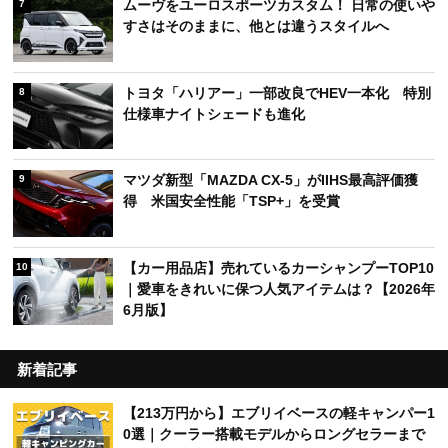
ムーヴをユーロスポーツカスタム！ 日常の使いや
7
すさはそのままに、他とは違うスタイルへ
トヨタ「ハリアー」一部改良でHEV一本化 特別
8
仕様車ナイトシェードも進化
マツダ新型「MAZDA CX-5」がIIHS最高評価獲
9
得 米国安全性能「TSP+」を受賞
【カー用品店】売れているカーシャンプーTOP10
10
｜愛車をきれいに保つ人気アイテムは？【2026年
6月版】
新着記事
【213万円から】エブリイベースの軽キャンパー1
0選｜クーラー搭載モデルからロングセラーまで