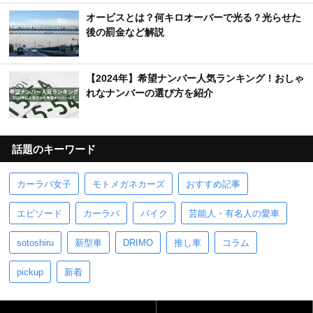
オービスとは？何キロオーバーで光る？光らせた
後の罰金など解説
【2024年】希望ナンバー人気ランキング！おしゃ
れなナンバーの選び方を紹介
話題のキーワード
カーラバ女子
モトメガネカーズ
おすすめ記事
エピソード
カーラバ
バイク
芸能人・有名人の愛車
sotoshiru
新型車
DRIMO
推し車
コラム
pickup
新着