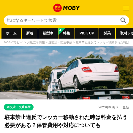
ホーム
新着
新型車
特集
PICK UP
試乗
取材レ
MOBY[モビー]
>
お役立ち情報
>
道交法・交通事故
>
駐車禁止違反でレッカー移動された時は料
道交法・交通事故
2023年03月06日
更新
駐車禁止違反でレッカー移動された時は料金を払う
必要がある？保管費用や対応についても