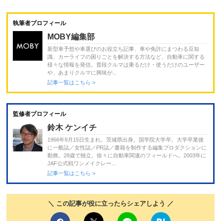
執筆者プロフィール
MOBY編集部
新型車予想や車選びのお役立ち記事、車や免許にまつわる豆知
識、カーライフの困りごとを解決する方法など、自動車に関する
様々な情報を発信。普段クルマは乗るだけ・使うだけのユーザー
や、あまりクルマに興味が...
記事一覧はこちら >
監修者プロフィール
鈴木 ケンイチ
1966年9月15日生まれ。茨城県出身。国学院大学卒。大学卒業後
に一般誌／女性誌／PR誌／書籍を制作する編集プロダクションに
勤務。28歳で独立。徐々に自動車関連のフィールドへ。2003年に
JAF公式戦ワンメイクレー...
記事一覧はこちら >
＼ この記事が役に立ったらシェアしよう ／