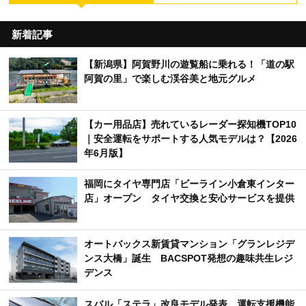
新着記事
【新潟県】阿賀野川の遊覧船に乗れる！「道の駅
阿賀の里」で楽しむ渓谷美と地元グルメ
【カー用品店】売れているレーダー探知機TOP10
｜安全運転をサポートする人気モデルは？【2026
年6月版】
福岡にタイヤ専門店「ビーライン小倉東インター
店」オープン タイヤ交換と安心サービスを提供
オートバックス新賃貸マンション「グランレジデ
ンス大橋」誕生 BACSPOT発想の趣味共生レジ
デンス
スバル「ステラ」改良モデル発表 運転支援機能