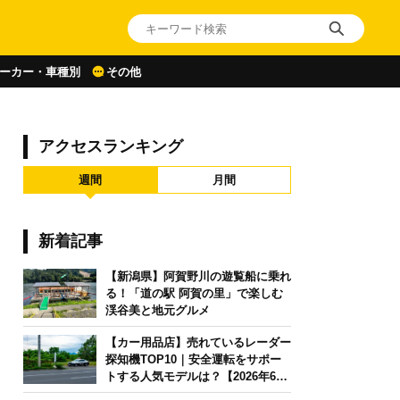
ーカー・車種別
その他
アクセスランキング
週間
月間
新着記事
【新潟県】阿賀野川の遊覧船に乗れ
る！「道の駅 阿賀の里」で楽しむ
渓谷美と地元グルメ
【カー用品店】売れているレーダー
探知機TOP10｜安全運転をサポー
トする人気モデルは？【2026年6月
版】