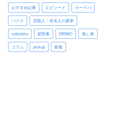
おすすめ記事
エピソード
カーラバ
バイク
芸能人・有名人の愛車
sotoshiru
新型車
DRIMO
推し車
コラム
pickup
新着