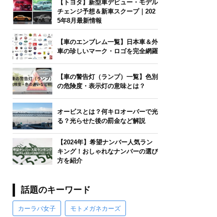
【トヨタ】新型車デビュー・モデル
チェンジ予想＆新車スクープ｜202
5年8月最新情報
【車のエンブレム一覧】日本車＆外
車の珍しいマーク・ロゴを完全網羅
【車の警告灯（ランプ）一覧】色別
の危険度・表示灯の意味とは？
オービスとは？何キロオーバーで光
る？光らせた後の罰金など解説
【2024年】希望ナンバー人気ラン
キング！おしゃれなナンバーの選び
方を紹介
話題のキーワード
カーラバ女子
モトメガネカーズ