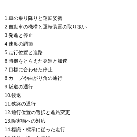
1.車の乗り降りと運転姿勢
2.自動車の機構と運転装置の取り扱い
3.発進と停止
4.速度の調節
5.走行位置と進路
6.時機をとらえた発進と加速
7.目標に合わせた停止
8.カーブや曲がり角の通行
9.坂道の通行
10.後退
11.狭路の通行
12.通行位置の選択と進路変更
13.障害物への対応
14.標識・標示に従った走行