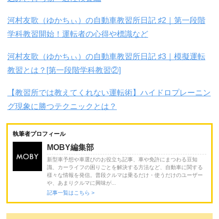
河村友歌（ゆかちぃ）の自動車教習所日記 ♯2｜第一段階
学科教習開始！運転者の心得や標識など
河村友歌（ゆかちぃ）の自動車教習所日記 ♯3｜模擬運転
教習とは？[第一段階学科教習②]
【教習所では教えてくれない運転術】ハイドロプレーニン
グ現象に勝つテクニックとは？
執筆者プロフィール
MOBY編集部
新型車予想や車選びのお役立ち記事、車や免許にまつわる豆知
識、カーライフの困りごとを解決する方法など、自動車に関する
様々な情報を発信。普段クルマは乗るだけ・使うだけのユーザー
や、あまりクルマに興味が...
記事一覧はこちら >