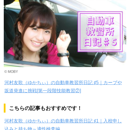
© MOBY
河村友歌（ゆかちぃ）の自動車教習所日記 ♯5｜カーブや
坂道発進に挑戦[第一段階技能教習②]
こちらの記事もおすすめです！
河村友歌（ゆかちぃ）の自動車教習所日記 ♯1｜入校申し
込みと持ち物～適性検査編