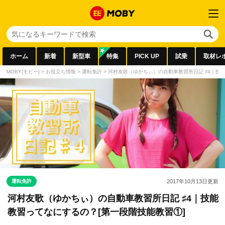
ホーム
新着
新型車
特集
PICK UP
試乗
取材レ
MOBY[モビー]
>
お役立ち情報
>
運転免許
>
河村友歌（ゆかちぃ）の自動車教習所日記 ♯4｜技
運転免許
2017年10月13日
更新
河村友歌（ゆかちぃ）の自動車教習所日記 ♯4｜技能
教習ってなにするの？[第一段階技能教習①]