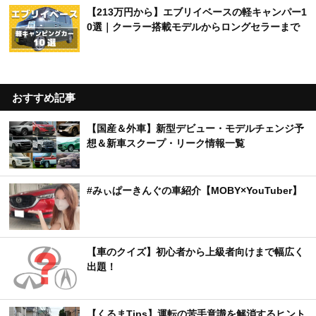
【213万円から】エブリイベースの軽キャンパー1
0選｜クーラー搭載モデルからロングセラーまで
おすすめ記事
【国産＆外車】新型デビュー・モデルチェンジ予
想＆新車スクープ・リーク情報一覧
#みぃぱーきんぐの車紹介【MOBY×YouTuber】
【車のクイズ】初心者から上級者向けまで幅広く
出題！
【くるまTips】運転の苦手意識を解消するヒント