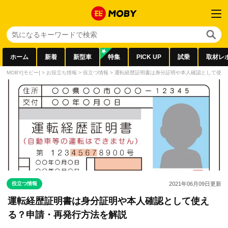
ホーム
新着
新型車
特集
PICK UP
試乗
取材レ
MOBY[モビー]
>
お役立ち情報
>
役立つ情報
>
運転経歴証明書は身分証明や本人確認として使え
役立つ情報
2021年06月09日
更新
運転経歴証明書は身分証明や本人確認として使え
る？申請・再発行方法を解説