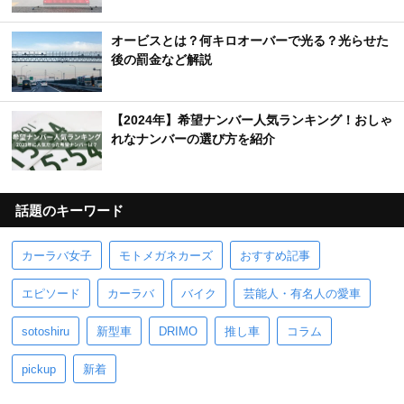
オービスとは？何キロオーバーで光る？光らせた
後の罰金など解説
【2024年】希望ナンバー人気ランキング！おしゃ
れなナンバーの選び方を紹介
話題のキーワード
カーラバ女子
モトメガネカーズ
おすすめ記事
エピソード
カーラバ
バイク
芸能人・有名人の愛車
sotoshiru
新型車
DRIMO
推し車
コラム
pickup
新着