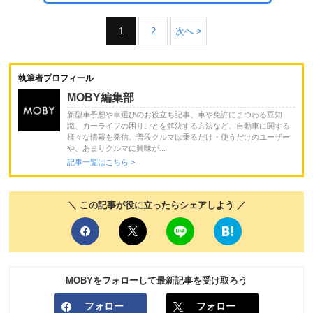
1
2
次へ >
執筆者プロフィール
MOBY編集部
新型車予想や車選びのお役立ち記事、車や免許にまつわる豆知
識、カーライフの困りごとを解決する方法など、自動車に関する
様々な情報を発信。普段クルマは乗るだけ・使うだけのユーザー
や、あまりクルマに興味が...
記事一覧はこちら >
＼ この記事が役に立ったらシェアしよう ／
MOBYをフォローして最新記事を受け取ろう
フォロー
フォロー