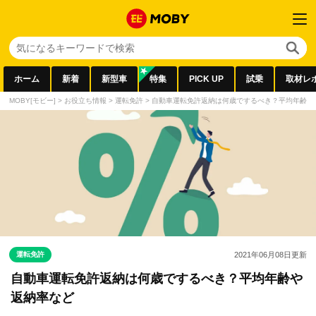
ホーム
新着
新型車
特集
PICK UP
試乗
取材レ
MOBY[モビー]
>
お役立ち情報
>
運転免許
>
自動車運転免許返納は何歳でするべき？平均年齢や
運転免許
2021年06月08日
更新
自動車運転免許返納は何歳でするべき？平均年齢や
返納率など