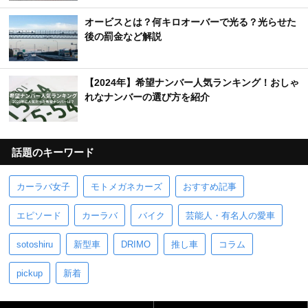
【トヨタ】新型車デビュー・モデルチェンジ予想
＆新車スクープ｜2025年8月最新情報
【車のエンブレム一覧】日本車＆外車の珍しいマ
ーク・ロゴを完全網羅
【車の警告灯（ランプ）一覧】色別の危険度・表
示灯の意味とは？
オービスとは？何キロオーバーで光る？光らせた
後の罰金など解説
【2024年】希望ナンバー人気ランキング！おしゃ
れなナンバーの選び方を紹介