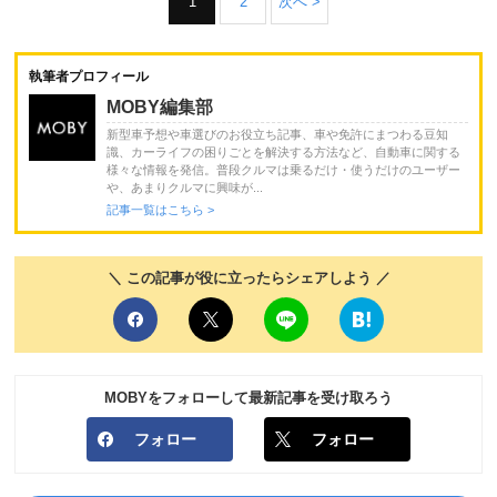
1
2
次へ >
執筆者プロフィール
MOBY編集部
新型車予想や車選びのお役立ち記事、車や免許にまつわる豆知
識、カーライフの困りごとを解決する方法など、自動車に関する
様々な情報を発信。普段クルマは乗るだけ・使うだけのユーザー
や、あまりクルマに興味が...
記事一覧はこちら >
＼ この記事が役に立ったらシェアしよう ／
MOBYをフォローして最新記事を受け取ろう
フォロー
フォロー