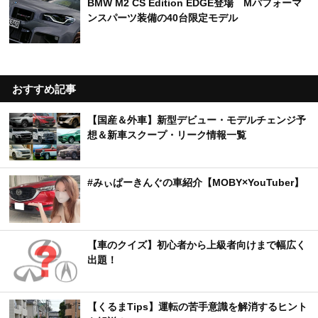
を大幅アップデート
アルファ ロメオ ジュニア限定車発売 140台限定
のSport Speciale登場
ジープ「ラングラー」85周年記念車登場 専用ホ
イール＆チェック柄内装を採用した100台限定モ
デル
BMW M2 CS Edition EDGE登場 Mパフォーマ
ンスパーツ装備の40台限定モデル
おすすめ記事
【国産＆外車】新型デビュー・モデルチェンジ予
想＆新車スクープ・リーク情報一覧