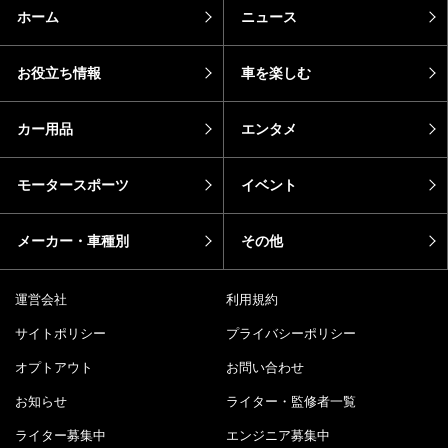
話題のキーワード
カーラバ女子
モトメガネカーズ
おすすめ記事
エピソード
カーラバ
バイク
芸能人・有名人の愛車
sotoshiru
新型車
DRIMO
推し車
コラム
pickup
新着
ホーム
ニュース
お役立ち情報
車を楽しむ
カー用品
エンタメ
モータースポーツ
イベント