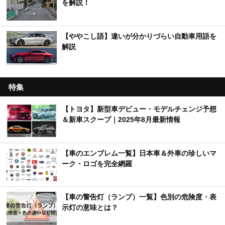
#みぃぱーきんぐの車紹介【MOBY×YouTuber】
【車のクイズ】初心者から上級者向けまで幅広く
出題！
【くるまTips】運転の苦手意識を解消するヒント
を解説！
【ややこし語】違いが分かりづらい自動車用語を
解説
特集