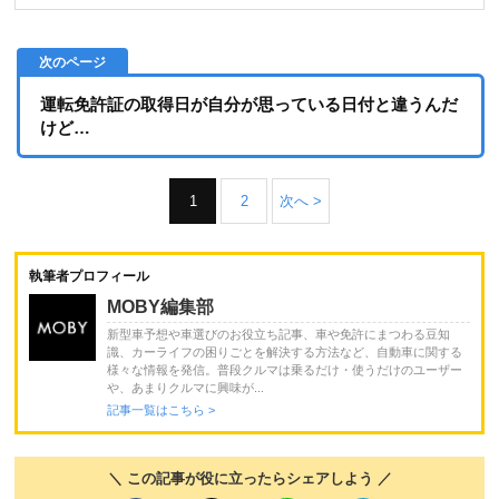
運転免許証の取得日が自分が思っている日付と違うんだ
けど…
1
2
次へ >
執筆者プロフィール
MOBY編集部
新型車予想や車選びのお役立ち記事、車や免許にまつわる豆知
識、カーライフの困りごとを解決する方法など、自動車に関する
様々な情報を発信。普段クルマは乗るだけ・使うだけのユーザー
や、あまりクルマに興味が...
記事一覧はこちら >
＼ この記事が役に立ったらシェアしよう ／