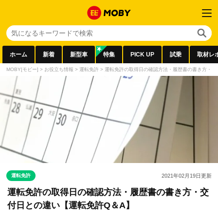
ホーム
新着
新型車
特集
PICK UP
試乗
取材レ
MOBY[モビー]
>
お役立ち情報
>
運転免許
>
運転免許の取得日の確認方法・履歴書の書き方・交
運転免許
2021年02月19日
更新
運転免許の取得日の確認方法・履歴書の書き方・交
付日との違い【運転免許Q＆A】