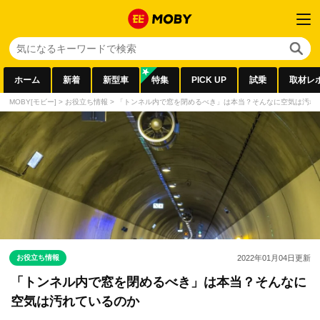
ホーム
新着
新型車
特集
PICK UP
試乗
取材レ
MOBY[モビー]
>
お役立ち情報
>
「トンネル内で窓を閉めるべき」は本当？そんなに空気は汚れ
お役立ち情報
2022年01月04日
更新
「トンネル内で窓を閉めるべき」は本当？そんなに
空気は汚れているのか