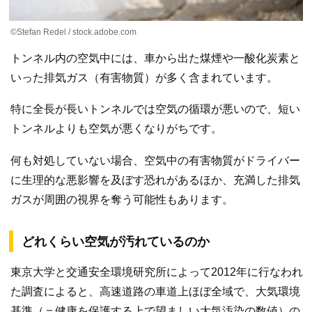
©Stefan Redel / stock.adobe.com
トンネル内の空気中には、車から出た煤煙や一酸化炭素と
いった排気ガス（有害物質）が多く含まれています。
特に全長が長いトンネルでは空気の循環が悪いので、短い
トンネルよりも空気が悪くなりがちです。
何も対処していない場合、空気中の有害物質がドライバー
に生理的な悪影響を及ぼす恐れがあるほか、充満した排気
ガスが周囲の視界を奪う可能性もあります。
どれくらい空気が汚れているのか
東京大学と交通安全環境研究所によって2012年に行なわれ
た調査によると、高速道路の車道上ほぼ全域で、大気環境
基準（＝健康を保護する上で望ましい大気汚染の数値）の