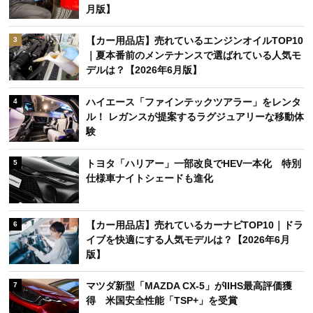
月版】
【カー用品店】売れているエンジンオイルTOP10
3
｜夏本番前のメンテナンスで選ばれている人気モ
デルは？【2026年6月版】
ハイエース「ファインテックツアラー」をレンタ
4
ル！ レガンスが提案するラグジュアリーな移動体
験
トヨタ「ハリアー」一部改良でHEV一本化 特別
5
仕様車ナイトシェードも進化
【カー用品店】売れているカーナビTOP10｜ドラ
6
イブを快適にする人気モデルは？【2026年6月
版】
マツダ新型「MAZDA CX-5」がIIHS最高評価獲
7
得 米国安全性能「TSP+」を受賞