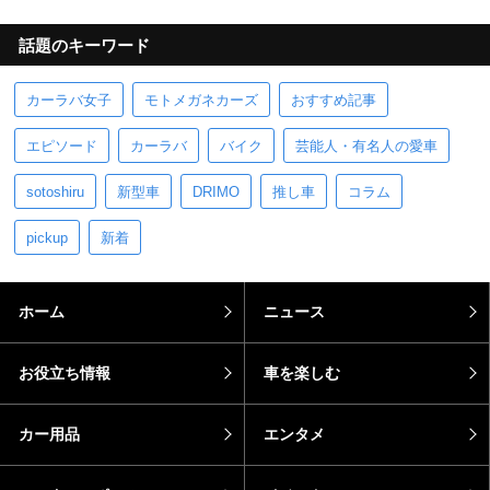
話題のキーワード
カーラバ女子
モトメガネカーズ
おすすめ記事
エピソード
カーラバ
バイク
芸能人・有名人の愛車
sotoshiru
新型車
DRIMO
推し車
コラム
pickup
新着
ホーム
ニュース
お役立ち情報
車を楽しむ
カー用品
エンタメ