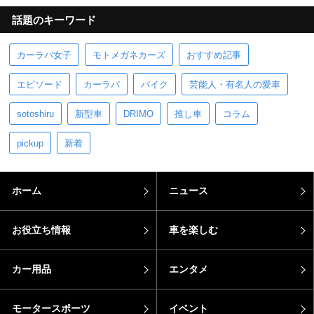
話題のキーワード
カーラバ女子
モトメガネカーズ
おすすめ記事
エピソード
カーラバ
バイク
芸能人・有名人の愛車
sotoshiru
新型車
DRIMO
推し車
コラム
pickup
新着
ホーム
ニュース
お役立ち情報
車を楽しむ
カー用品
エンタメ
モータースポーツ
イベント