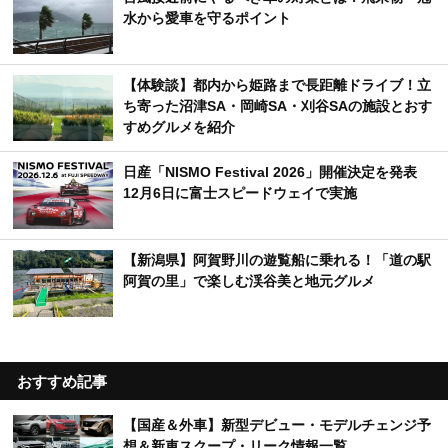
水から愛車を守るポイント
【体験談】都内から姫路まで長距離ドライブ！立
ち寄った沼津SA・岡崎SA・刈谷SAの施設とおす
すめグルメを紹介
日産「NISMO Festival 2026」開催決定を発表
12月6日に富士スピードウェイで実施
【新潟県】阿賀野川の遊覧船に乗れる！「道の駅
阿賀の里」で楽しむ渓谷美と地元グルメ
おすすめ記事
【国産＆外車】新型デビュー・モデルチェンジ予
想＆新車スクープ・リーク情報一覧