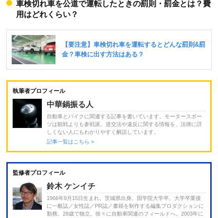
車検切れ車を公道で運転したときの罰則・罰金とは？費
用はどれくらい？
執筆者プロフィール
中華鍋振る人
自動車とバイクに関連する記事を書いています。モータースポー
ツは観戦よりも参戦派。道交法や違反に関する情報を、法律に詳
しくない人にもわかりやすく解説しています。
記事一覧はこちら >
監修者プロフィール
鈴木 ケンイチ
1966年9月15日生まれ。茨城県出身。国学院大学卒。大学卒業後
に一般誌／女性誌／PR誌／書籍を制作する編集プロダクションに
勤務。28歳で独立。徐々に自動車関連のフィールドへ。2003年に