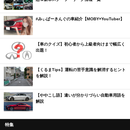
#みぃぱーきんぐの車紹介【MOBY×YouTuber】
【車のクイズ】初心者から上級者向けまで幅広く
出題！
【くるまTips】運転の苦手意識を解消するヒント
を解説！
【ややこし語】違いが分かりづらい自動車用語を
解説
特集