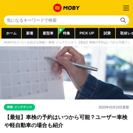
ホーム
新着
新型車
特集
PICK UP
試乗
取材レ
MOBY[モビー]
>
お役立ち情報
>
車検･メンテナンス
>
【最短】車検の予約はいつから可能？ユ
車検･メンテナンス
2023年03月10日
更新
【最短】車検の予約はいつから可能？ユーザー車検
や軽自動車の場合も紹介