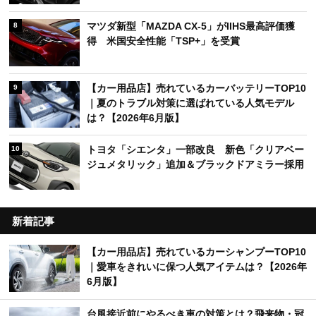
マツダ新型「MAZDA CX-5」がIIHS最高評価獲
8
得 米国安全性能「TSP+」を受賞
【カー用品店】売れているカーバッテリーTOP10
9
｜夏のトラブル対策に選ばれている人気モデル
は？【2026年6月版】
トヨタ「シエンタ」一部改良 新色「クリアベー
10
ジュメタリック」追加＆ブラックドアミラー採用
新着記事
【カー用品店】売れているカーシャンプーTOP10
｜愛車をきれいに保つ人気アイテムは？【2026年
6月版】
台風接近前にやるべき車の対策とは？飛来物・冠